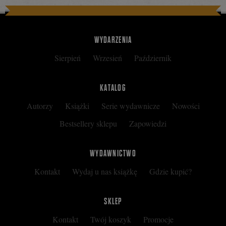
WYDARZENIA
Sierpień
Wrzesień
Październik
KATALOG
Autorzy
Książki
Serie wydawnicze
Nowości
Bestsellery sklepu
Zapowiedzi
WYDAWNICTWO
Kontakt
Wydaj u nas książkę
Gdzie kupić?
SKLEP
Kontakt
Twój koszyk
Promocje