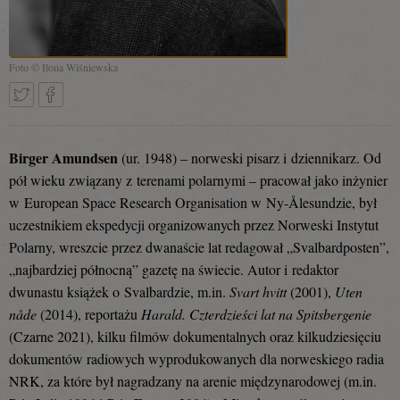
Foto © Ilona Wiśniewska
Tweetnij
Podziel
Birger Amundsen
(ur. 1948) – norweski pisarz i dziennikarz. Od
pół wieku związany z terenami polarnymi – pracował jako inżynier
w European Space Research Organisation w Ny-Ålesundzie, był
się
uczestnikiem ekspedycji organizowanych przez Norweski Instytut
Polarny, wreszcie przez dwanaście lat redagował „Svalbardposten”,
„najbardziej północną” gazetę na świecie. Autor i redaktor
na
dwunastu książek o Svalbardzie, m.in.
Svart hvitt
(2001),
Uten
nåde
(2014), reportażu
Harald. Czterdzieści lat na Spitsbergenie
(Czarne 2021), kilku filmów dokumentalnych oraz kilkudziesięciu
Facebooku
dokumentów radiowych wyprodukowanych dla norweskiego radia
NRK, za które był nagradzany na arenie międzynarodowej (m.in.