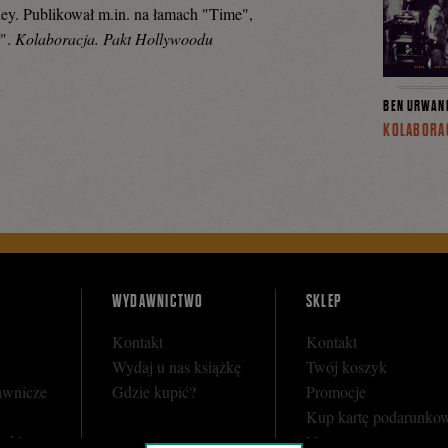
ley. Publikował m.in. na łamach "Time",
".
Kolaboracja. Pakt Hollywoodu
BEN URWAN
KOLABORA
WYDAWNICTWO
SKLEP
Kontakt
Kontakt
Wydaj u nas książkę
Twój koszyk
awnicze
Gdzie kupić?
Promocje
Kup kartę podarunko
y sklepu
Nota prawna