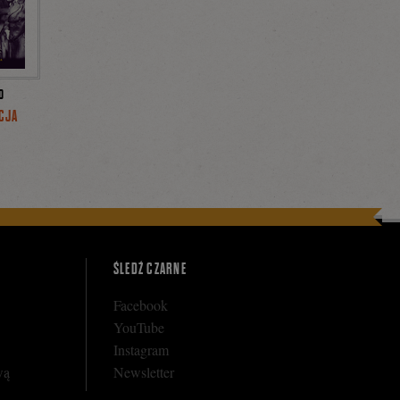
D
CJA
ŚLEDŹ CZARNE
Facebook
YouTube
Instagram
wą
Newsletter