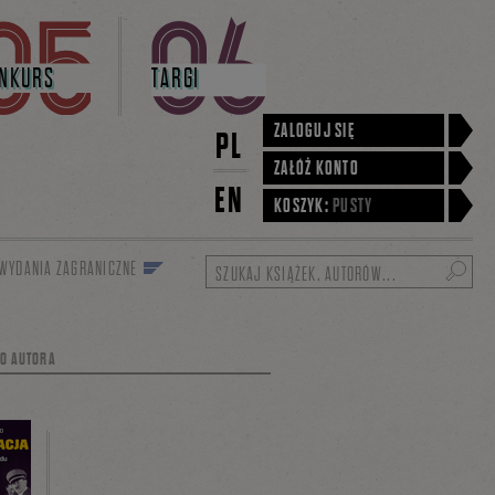
NKURS
TARGI
ZALOGUJ SIĘ
PL
ZAŁÓŻ KONTO
EN
KOSZYK:
PUSTY
WYDANIA ZAGRANICZNE
Szukaj
GO AUTORA