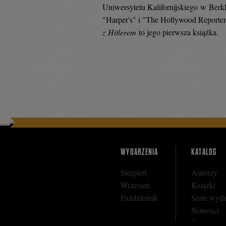
Uniwersytetu Kalifornijskiego w Berk
"Harper's" i "The Hollywood Reporter
się
z Hitlerem
to jego pierwsza książka.
na
Facebooku
WYDARZENIA
KATALOG
Sierpień
Autorzy
Wrzesień
Książki
Październik
Serie wyd
Nowości
Bestseller