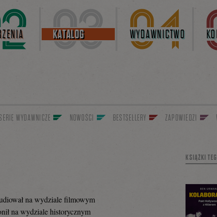
ZENIA
KATALOG
WYDAWNICTWO
KO
SERIE WYDAWNICZE
NOWOŚCI
BESTSELLERY
ZAPOWIEDZI
KSIĄŻKI TE
tudiował na wydziale filmowym
onił na wydziale historycznym