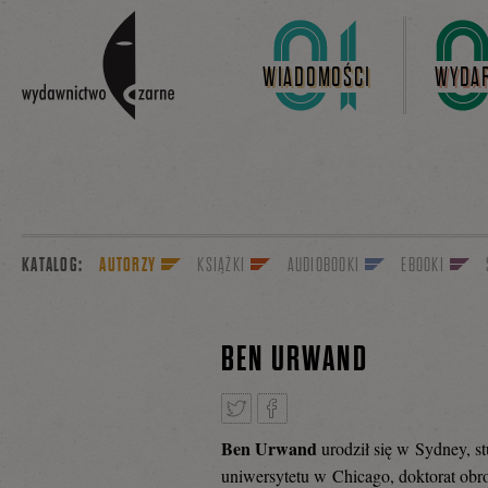
Linki do przejścia
WIADOMOŚCI
WYDAR
KATALOG:
AUTORZY
KSIĄŻKI
AUDIOBOOKI
EBOOKI
BEN URWAND
Ben Urwand
urodził się w Sydney, s
Tweetnij
Podziel
uniwersytetu w Chicago, doktorat obr