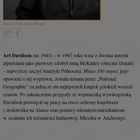
Foto © Clark James Mishler
Tweetnij
Podziel
Art Davidson
(ur. 1943) – w 1967 roku wraz z dwoma innymi
alpinistami jako pierwszy zdobył zimą McKinley (obecnie Denali)
– najwyższy szczyt Ameryki Północnej.
Minus 100 stopni
, jego
się
opowieść o tej wyprawie, została uznana przez „National
Geographic” za jedną ze stu najlepszych książek górskich wszech
czasów. Po zakończeniu przygody ze wspinaczką wysokogórską
na
Davidson poświęcił się pracy na rzecz ochrony krajobrazu
i środowiska na Alasce oraz pomocy rdzennym mieszkańcom
w ocaleniu ich tożsamości kulturowej. Mieszka w Anchorage.
Facebooku