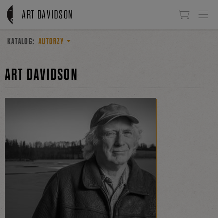
Linki do przejścia
ART DAVIDSON
KATALOG:
AUTORZY
ART DAVIDSON