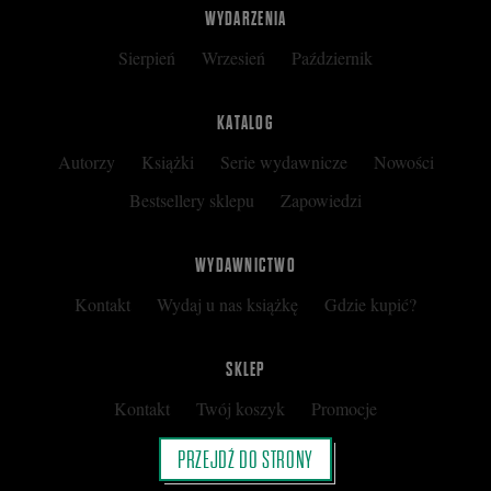
WYDARZENIA
Sierpień
Wrzesień
Październik
KATALOG
Autorzy
Książki
Serie wydawnicze
Nowości
Bestsellery sklepu
Zapowiedzi
WYDAWNICTWO
Kontakt
Wydaj u nas książkę
Gdzie kupić?
SKLEP
Kontakt
Twój koszyk
Promocje
Kup kartę podarunkową
Nota prawna
PRZEJDŹ DO STRONY
Regulamin
Polityka prywatności