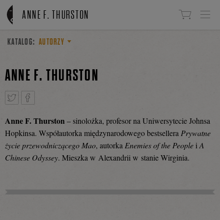
Linki do przejścia
ANNE F. THURSTON
KATALOG:
AUTORZY
ANNE F. THURSTON
Anne F. Thurston
–
sinolożka, profesor na Uniwersytecie Johnsa
Tweetnij
Podziel
Hopkinsa. Współautorka międzynarodowego bestsellera
Prywatne
życie przewodniczącego Mao
, autorka
Enemies of the People
i
A
Chinese Odyssey
. Mieszka w Alexandrii w stanie Wirginia.
się
na