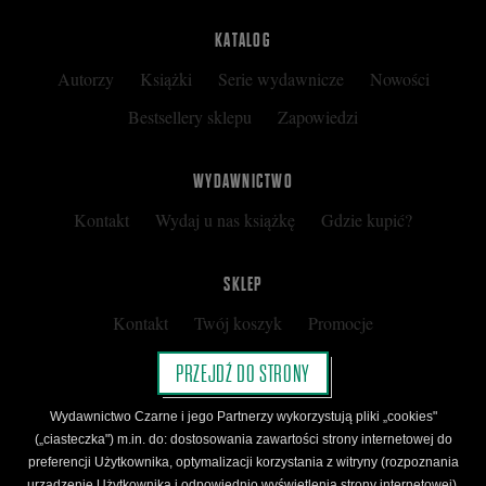
KATALOG
Autorzy
Książki
Serie wydawnicze
Nowości
Bestsellery sklepu
Zapowiedzi
WYDAWNICTWO
Kontakt
Wydaj u nas książkę
Gdzie kupić?
SKLEP
Kontakt
Twój koszyk
Promocje
Kup kartę podarunkową
Nota prawna
PRZEJDŹ DO STRONY
Regulamin
Polityka prywatności
Wydawnictwo Czarne i jego Partnerzy wykorzystują pliki „cookies"
Regulamin Klubu Czarnego
(„ciasteczka") m.in. do: dostosowania zawartości strony internetowej do
preferencji Użytkownika, optymalizacji korzystania z witryny (rozpoznania
Regulamin Karty Podarunkowej
urządzenie Użytkownika i odpowiednio wyświetlenia strony internetowej),