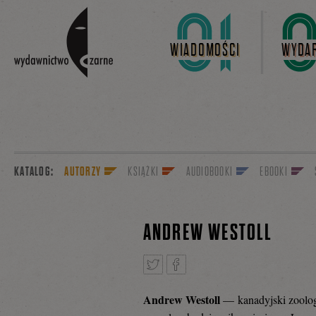
Linki do przejścia
WIADOMOŚCI
WYDAR
KATALOG:
AUTORZY
KSIĄŻKI
AUDIOBOOKI
EBOOKI
ANDREW WESTOLL
Andrew Westoll
— kanadyjski zoolog 
Tweetnij
Podziel