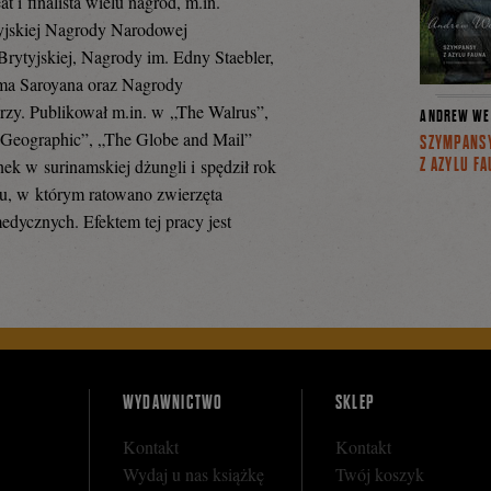
t i finalista wielu nagród, m.in.
yjskiej Nagrody Narodowej
rytyjskiej, Nagrody im. Edny Staebler,
ma Saroyana oraz Nagrody
zy. Publikował m.in. w „The Walrus”,
ANDREW WE
 Geographic”, „The Globe and Mail”
SZYMPANS
Z AZYLU F
ek w surinamskiej dżungli i spędził rok
, w którym ratowano zwierzęta
ycznych. Efektem tej pracy jest
WYDAWNICTWO
SKLEP
Kontakt
Kontakt
Wydaj u nas książkę
Twój koszyk