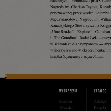
naczelnych, dziennikarz i pisarz. Laurea
Nagrody im. Charlesa Taylora, Kanad
przyznawanej przez władze Kolumbii B
się
Międzynarodowej Nagrody im. Willia
Kanadyjskiego Stowarzyszenia Księgar
„Utne Reader”, „Explore”, „Canadian
na
i „The Guardian”. Badał życie kapucyn
w schronisku dla szympansów — azylu
wykorzystywane w eksperymentach med
Facebooku
książka
Szympansy z azylu Fauna
.
WYDARZENIA
KATALOG
Sierpień
Autorzy
Wrzesień
Książki