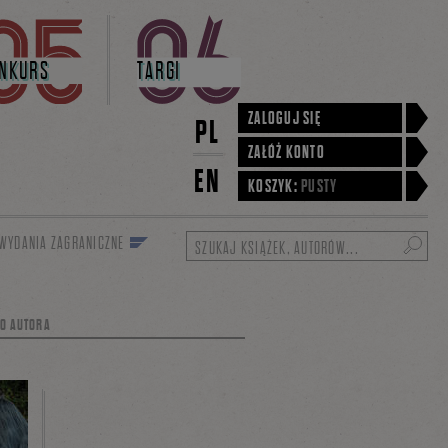
NKURS
TARGI
ZALOGUJ SIĘ
PL
ZAŁÓŻ KONTO
EN
KOSZYK:
PUSTY
WYDANIA ZAGRANICZNE
Szukaj
GO AUTORA