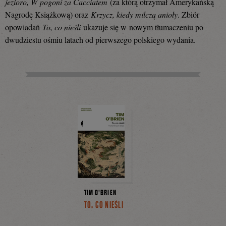
jezioro, W pogoni za Cacciatem
(za którą otrzymał Amerykańską
Nagrodę Książkową) oraz
Krzycz, kiedy milczą anioły
. Zbiór
opowiadań
To, co nieśli
ukazuje się w nowym tłumaczeniu po
dwudziestu ośmiu latach od pierwszego polskiego wydania.
TIM O'BRIEN
TO, CO NIEŚLI