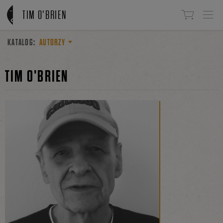
Linki do przejścia
TIM O'BRIEN
KATALOG:
AUTORZY
TIM O'BRIEN