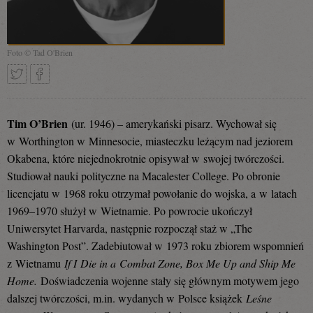
Foto © Tad O'Brien
Tweetnij
Podziel
Tim O’Brien
(ur. 1946) – amerykański pisarz. Wychował się
w Worthington w Minnesocie, miasteczku leżącym nad jeziorem
Okabena, które niejednokrotnie opisywał w swojej twórczości.
się
Studiował nauki polityczne na Macalester College. Po obronie
licencjatu w 1968 roku otrzymał powołanie do wojska, a w latach
1969–1970 służył w Wietnamie. Po powrocie ukończył
na
Uniwersytet Harvarda, następnie rozpoczął staż w „The
Washington Post”. Zadebiutował w 1973 roku zbiorem wspomnień
z Wietnamu
If I Die in a Combat Zone, Box Me Up and Ship Me
Facebooku
Home.
Doświadczenia wojenne stały się głównym motywem jego
dalszej twórczości, m.in. wydanych w Polsce książek
Leśne