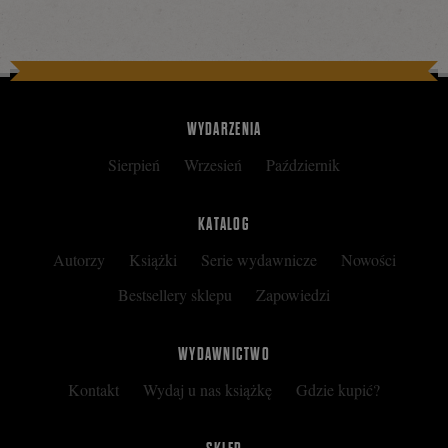
WYDARZENIA
Sierpień
Wrzesień
Październik
KATALOG
Autorzy
Książki
Serie wydawnicze
Nowości
Bestsellery sklepu
Zapowiedzi
WYDAWNICTWO
Kontakt
Wydaj u nas książkę
Gdzie kupić?