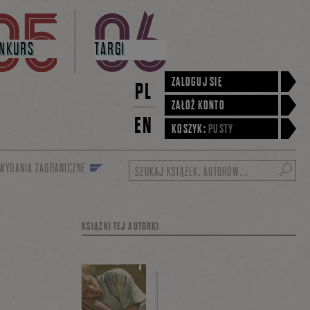
NKURS
TARGI
ZALOGUJ SIĘ
PL
ZAŁÓŻ KONTO
EN
KOSZYK:
PUSTY
WYDANIA ZAGRANICZNE
Szukaj
KSIĄŻKI TEJ AUTORKI