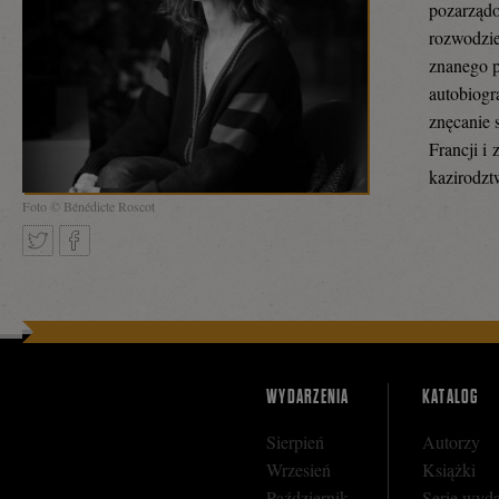
pozarządo
rozwodzie
znanego p
autobiogr
znęcanie 
Francji i
kazirodzt
Foto © Bénédicte Roscot
Tweetnij
Podziel
się
WYDARZENIA
KATALOG
Sierpień
Autorzy
Wrzesień
Książki
na
Październik
Serie wyd