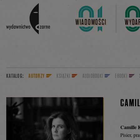
Linki do przejścia
WIADOMOŚCI
WYDAR
KATALOG:
AUTORZY
KSIĄŻKI
AUDIOBOOKI
EBOOKI
CAMI
Camille
Pisier, pr