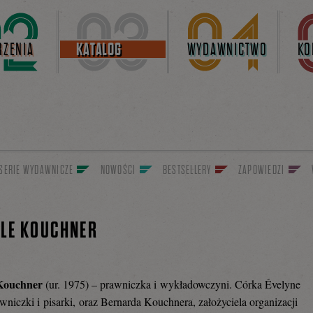
ZENIA
KATALOG
WYDAWNICTWO
KO
SERIE WYDAWNICZE
NOWOŚCI
BESTSELLERY
ZAPOWIEDZI
LLE KOUCHNER
 Kouchner
(ur. 1975) – prawniczka i wykładowczyni. Córka Évelyne
awniczki i pisarki, oraz Bernarda Kouchnera, założyciela organizacji