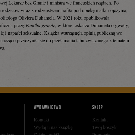
wej Lekarze bez Granic i ministra we francuskich rządach.
Po
 rodziców wraz z rodzeństwem trafiła pod opiekę matki i ojczyma,
olitologa Oliviera Duhamela. W 2021 roku opublikowała
aficzną prozę
Familia grande
, w której oskarża Duhamela o gwałty,
się i napaści seksualne. Książka wstrząsnęła opinią publiczną we
 znacząco przyczyniła się do przełamania tabu związanego z tematem
wa.
WYDAWNICTWO
SKLEP
Kontakt
Kontakt
Wydaj u nas książkę
Twój koszyk
awnicze
Gdzie kupić?
Promocje