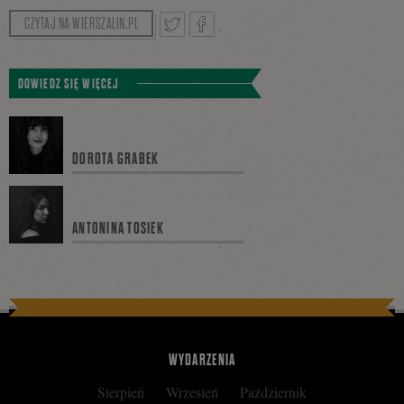
CZYTAJ NA WIERSZALIN.PL
Tweetnij
Podziel
DOWIEDZ SIĘ WIĘCEJ
się
DOROTA GRABEK
na
ANTONINA TOSIEK
Facebooku
WYDARZENIA
Sierpień
Wrzesień
Październik