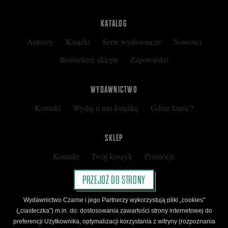
KATALOG
Autorzy
Książki
Serie wydawnicze
Nowości
Bestsellery sklepu
Zapowiedzi
WYDAWNICTWO
Kontakt
Wydaj u nas książkę
Gdzie kupić?
SKLEP
Kontakt
Twój koszyk
Promocje
Kup kartę podarunkową
Nota prawna
PRZEJDŹ DO STRONY
Regulamin
Polityka prywatności
Wydawnictwo Czarne i jego Partnerzy wykorzystują pliki „cookies"
Regulamin Klubu Czarnego
(„ciasteczka") m.in. do: dostosowania zawartości strony internetowej do
preferencji Użytkownika, optymalizacji korzystania z witryny (rozpoznania
Regulamin Karty Podarunkowej