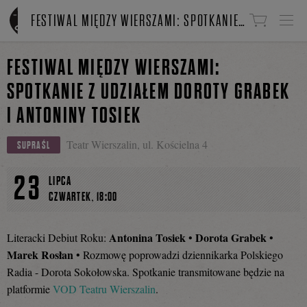
Linki do przejścia
FESTIWAL MIĘDZY WIERSZAMI: SPOTKANIE Z UDZIAŁEM DOROTY GRABEK I ANTONINY TOSIEK
FESTIWAL MIĘDZY WIERSZAMI:
SPOTKANIE Z UDZIAŁEM DOROTY GRABEK
I ANTONINY TOSIEK
Teatr Wierszalin, ul. Kościelna 4
SUPRAŚL
23
LIPCA
,
CZWARTEK
18:00
Antonina Tosiek
Dorota Grabek
Literacki Debiut Roku:
•
•
Marek Rosłan
• Rozmowę poprowadzi dziennikarka Polskiego
Radia - Dorota Sokołowska. Spotkanie transmitowane będzie na
platformie
VOD Teatru Wierszalin
.