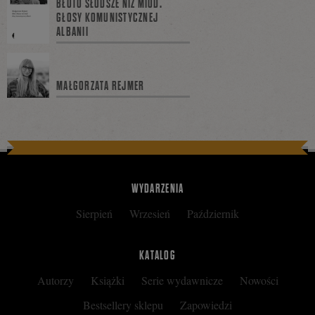
BŁOTO SŁODSZE NIŻ MIÓD.
GŁOSY KOMUNISTYCZNEJ
ALBANII
na
MAŁGORZATA REJMER
Facebooku
WYDARZENIA
Sierpień
Wrzesień
Październik
KATALOG
Autorzy
Książki
Serie wydawnicze
Nowości
Bestsellery sklepu
Zapowiedzi