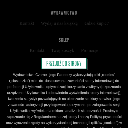
WYDAWNICTWO
Kontakt
Wydaj u nas książkę
Gdzie kupić?
SKLEP
Kontakt
Twój koszyk
Promocje
Kup kartę podarunkową
Nota prawna
PRZEJDŹ DO STRONY
Regulamin
Polityka prywatności
Wydawnictwo Czarne i jego Partnerzy wykorzystują pliki „cookies"
Regulamin Klubu Czarnego
(„ciasteczka") m.in. do: dostosowania zawartości strony internetowej do
preferencji Użytkownika, optymalizacji korzystania z witryny (rozpoznania
Regulamin Karty Podarunkowej
urządzenie Użytkownika i odpowiednio wyświetlenia strony internetowej),
tworzenia statystyk pozwalających na ulepszanie struktury serwisu i jego
zawartości, autoryzacji przy logowaniu, utrzymaniu po zalogowaniu sesji
ŚLEDŹ CZARNE
Użytkownika, wyświetlania reklam i analiz ich skuteczności. Prosimy o
Facebook
YouTube
Instagram
Newsletter
zapoznanie się z Regulaminem naszej strony i naszą Polityką prywatności
oraz wyrażenie zgody na wykorzystanie tej technologii (plików „cookies") w