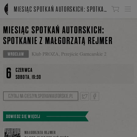
Linki do przejścia
MIESIĄC SPOTKAŃ AUTORSKICH: SPOTKANIE Z MAŁGORZATĄ REJMER
MIESIĄC SPOTKAŃ AUTORSKICH:
SPOTKANIE Z MAŁGORZATĄ REJMER
Klub PROZA, Przejście Garncarskie 2
WROCŁAW
6
CZERWCA
,
SOBOTA
19:30
CZYTAJ NA CIESZYN.SPOTKANIAUTORSKIE.PL
Tweetnij
Podziel
DOWIEDZ SIĘ WIĘCEJ
MAŁGORZATA REJMER
się