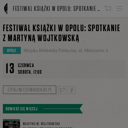
Linki do przejścia
FESTIWAL KSIĄŻKI W OPOLU: SPOTKANIE Z MARTYNĄ WOJTKOWSKĄ
FESTIWAL KSIĄŻKI W OPOLU: SPOTKANIE
Z MARTYNĄ WOJTKOWSKĄ
Miejska Biblioteka Publiczna, ul. Minorytów 4
OPOLE
13
CZERWCA
,
SOBOTA
17:00
CZYTAJ NA FESTIWALKSIAZKI.PL
Tweetnij
Podziel
DOWIEDZ SIĘ WIĘCEJ
MARTYNA M. WOJTKOWSKA
się