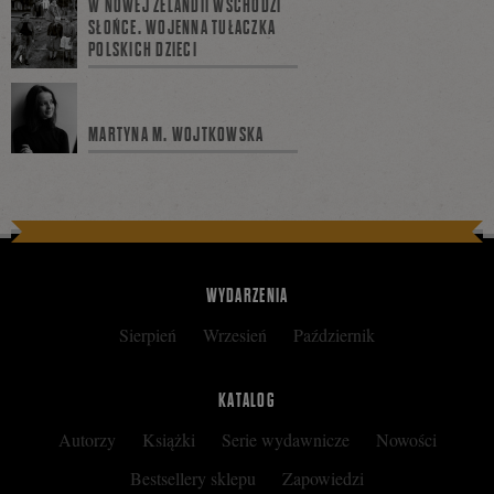
W NOWEJ ZELANDII WSCHODZI
SŁOŃCE. WOJENNA TUŁACZKA
POLSKICH DZIECI
na
MARTYNA M. WOJTKOWSKA
Facebooku
WYDARZENIA
Sierpień
Wrzesień
Październik
KATALOG
Autorzy
Książki
Serie wydawnicze
Nowości
Bestsellery sklepu
Zapowiedzi