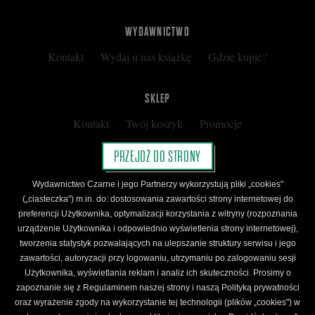
WYDAWNICTWO
Kontakt
Wydaj u nas książkę
Gdzie kupić?
SKLEP
Kontakt
Twój koszyk
Promocje
Kup kartę podarunkową
Nota prawna
PRZEJDŹ DO STRONY
Regulamin
Polityka prywatności
Wydawnictwo Czarne i jego Partnerzy wykorzystują pliki „cookies"
Regulamin Klubu Czarnego
(„ciasteczka") m.in. do: dostosowania zawartości strony internetowej do
preferencji Użytkownika, optymalizacji korzystania z witryny (rozpoznania
Regulamin Karty Podarunkowej
urządzenie Użytkownika i odpowiednio wyświetlenia strony internetowej),
tworzenia statystyk pozwalających na ulepszanie struktury serwisu i jego
zawartości, autoryzacji przy logowaniu, utrzymaniu po zalogowaniu sesji
ŚLEDŹ CZARNE
Użytkownika, wyświetlania reklam i analiz ich skuteczności. Prosimy o
Facebook
YouTube
Instagram
Newsletter
zapoznanie się z Regulaminem naszej strony i naszą Polityką prywatności
oraz wyrażenie zgody na wykorzystanie tej technologii (plików „cookies") w