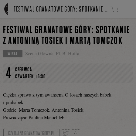
Linki do przejścia
FESTIWAL GRANATOWE GÓRY: SPOTKANIE Z ANTONINĄ TOSIEK I MARTĄ TOMCZOK
FESTIWAL GRANATOWE GÓRY: SPOTKANIE
Z ANTONINĄ TOSIEK I MARTĄ TOMCZOK
Scena Główna, Pl. B. Hoffa
WISŁA
4
CZERWCA
,
CZWARTEK
16:30
Ciężka sprawa z tym awansem. O losach naszych babek
i prababek.
Goście: Marta Tomczok, Antonina Tosiek
Prowadząca: Paulina Małochleb
CZYTAJ NA GRANATOWEGORY.PL