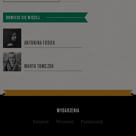
Tweetnij
Podziel
DOWIEDZ SIĘ WIĘCEJ
się
ANTONINA TOSIEK
na
MARTA TOMCZOK
Facebooku
WYDARZENIA
Sierpień
Wrzesień
Październik