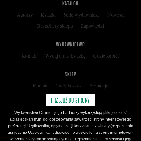
KATALOG
Autorzy
Książki
Serie wydawnicze
Nowości
Bestsellery sklepu
Zapowiedzi
WYDAWNICTWO
Kontakt
Wydaj u nas książkę
Gdzie kupić?
SKLEP
Kontakt
Twój koszyk
Promocje
Kup kartę podarunkową
Nota prawna
PRZEJDŹ DO STRONY
Regulamin
Polityka prywatności
Wydawnictwo Czarne i jego Partnerzy wykorzystują pliki „cookies"
Regulamin Klubu Czarnego
(„ciasteczka") m.in. do: dostosowania zawartości strony internetowej do
preferencji Użytkownika, optymalizacji korzystania z witryny (rozpoznania
Regulamin Karty Podarunkowej
urządzenie Użytkownika i odpowiednio wyświetlenia strony internetowej),
tworzenia statystyk pozwalających na ulepszanie struktury serwisu i jego