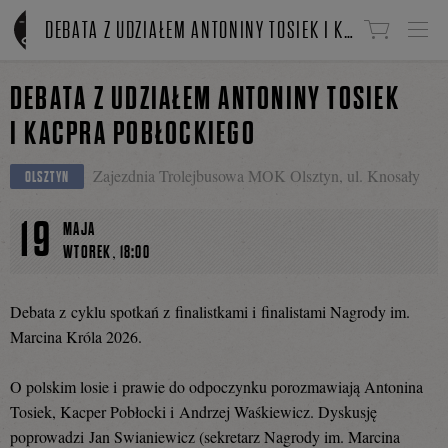
Linki do przejścia
DEBATA Z UDZIAŁEM ANTONINY TOSIEK I KACPRA POBŁOCKIEGO
DEBATA Z UDZIAŁEM ANTONINY TOSIEK
I KACPRA POBŁOCKIEGO
Zajezdnia Trolejbusowa MOK Olsztyn, ul. Knosały
OLSZTYN
19
MAJA
,
WTOREK
18:00
Debata z cyklu spotkań z finalistkami i finalistami Nagrody im.
Marcina Króla 2026.
O polskim losie i prawie do odpoczynku porozmawiają Antonina
Tosiek, Kacper Pobłocki i Andrzej Waśkiewicz. Dyskusję
poprowadzi Jan Swianiewicz (sekretarz Nagrody im. Marcina