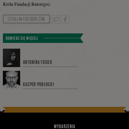
Króla Fundacji Batorego).
CZYTAJ NA FACEBOOK.COM
Tweetnij
Podziel
DOWIEDZ SIĘ WIĘCEJ
się
ANTONINA TOSIEK
na
KACPER POBŁOCKI
Facebooku
WYDARZENIA