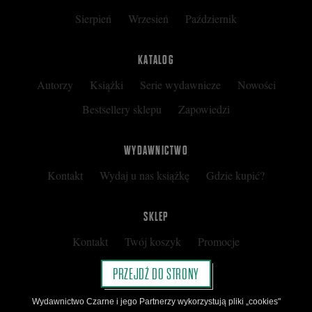
Sierpień
Wrzesień
Październik
KATALOG
Autorzy
Książki
Serie wydawnicze
Nowości
Bestsellery sklepu
Zapowiedzi
WYDAWNICTWO
Kontakt
Wydaj u nas książkę
Gdzie kupić?
SKLEP
Kontakt
Twój koszyk
Promocje
Kup kartę podarunkową
Nota prawna
PRZEJDŹ DO STRONY
Regulamin
Polityka prywatności
Wydawnictwo Czarne i jego Partnerzy wykorzystują pliki „cookies"