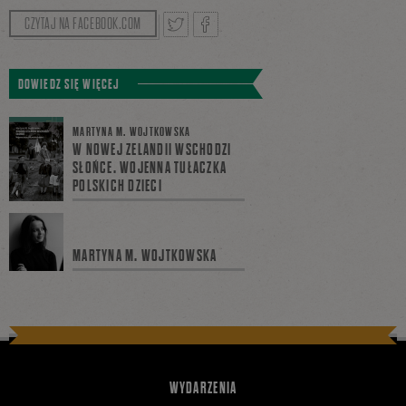
CZYTAJ NA FACEBOOK.COM
Tweetnij
Podziel
DOWIEDZ SIĘ WIĘCEJ
MARTYNA M. WOJTKOWSKA
się
W NOWEJ ZELANDII WSCHODZI
SŁOŃCE. WOJENNA TUŁACZKA
POLSKICH DZIECI
na
MARTYNA M. WOJTKOWSKA
Facebooku
WYDARZENIA