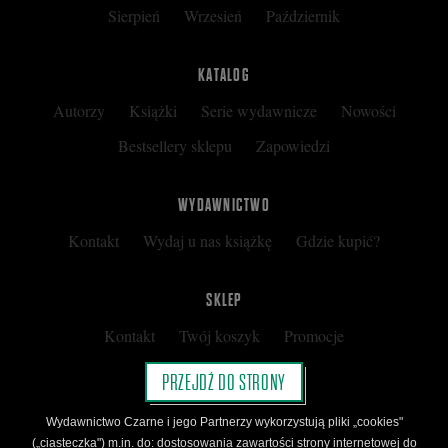
Sierpień
Wrzesień
Październik
KATALOG
Autorzy
Książki
Serie wydawnicze
Nowości
Bestsellery sklepu
Zapowiedzi
WYDAWNICTWO
Kontakt
Wydaj u nas książkę
Gdzie kupić?
SKLEP
Kontakt
Twój koszyk
Promocje
Kup kartę podarunkową
Nota prawna
PRZEJDŹ DO STRONY
Regulamin
Polityka prywatności
Wydawnictwo Czarne i jego Partnerzy wykorzystują pliki „cookies"
Regulamin Klubu Czarnego
(„ciasteczka") m.in. do: dostosowania zawartości strony internetowej do