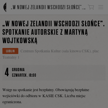
Linki do przejścia
„W NOWEJ ZELANDII WSCHODZI SŁOŃCE”. SPOTKANIE AUTORSKIE Z MARTYNĄ WOJTKOWSKĄ
„W NOWEJ ZELANDII WSCHODZI SŁOŃCE”.
SPOTKANIE AUTORSKIE Z MARTYNĄ
WOJTKOWSKĄ
Centrum Spotkania Kultur (sala kinowa CSK), plac
LUBLIN
Teatralny 1
4
GRUDNIA
,
CZWARTEK
18:00
Wstęp na spotkanie jest bezpłatny. Obowiązują bezpłatne
wejściówki do odbioru w KASIE CSK. Liczba miejsc
ograniczona.