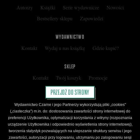
Autorzy
Książki
Serie wydawnicze
Nowości
Bestsellery sklepu
Zapowiedzi
WYDAWNICTWO
Kontakt
Wydaj u nas książkę
Gdzie kupić?
SKLEP
Kontakt
Twój koszyk
Promocje
Kup kartę podarunkową
Nota prawna
PRZEJDŹ DO STRONY
Regulamin
Polityka prywatności
Wydawnictwo Czarne i jego Partnerzy wykorzystują pliki „cookies"
Regulamin Klubu Czarnego
(„ciasteczka") m.in. do: dostosowania zawartości strony internetowej do
preferencji Użytkownika, optymalizacji korzystania z witryny (rozpoznania
Regulamin Karty Podarunkowej
urządzenie Użytkownika i odpowiednio wyświetlenia strony internetowej),
tworzenia statystyk pozwalających na ulepszanie struktury serwisu i jego
zawartości, autoryzacji przy logowaniu, utrzymaniu po zalogowaniu sesji