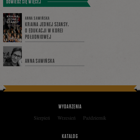
DOWIEDZ SIĘ WIĘCEJ
ANNA SAWIŃSKA
się
KRAINA JEDNEJ SZANSY.
O EDUKACJI W KOREI
POŁUDNIOWEJ
na
ANNA SAWIŃSKA
Facebooku
WYDARZENIA
Sierpień
Wrzesień
Październik
KATALOG