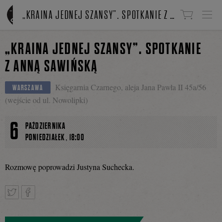
Linki do przejścia
„KRAINA JEDNEJ SZANSY”. SPOTKANIE Z ANNĄ SAWIŃSKĄ
„KRAINA JEDNEJ SZANSY”. SPOTKANIE
Z ANNĄ SAWIŃSKĄ
Księgarnia Czarnego, aleja Jana Pawła II 45a/56
WARSZAWA
(wejście od ul. Nowolipki)
6
PAŹDZIERNIKA
,
PONIEDZIAŁEK
18:00
Rozmowę poprowadzi Justyna Suchecka.
Tweetnij
Podziel