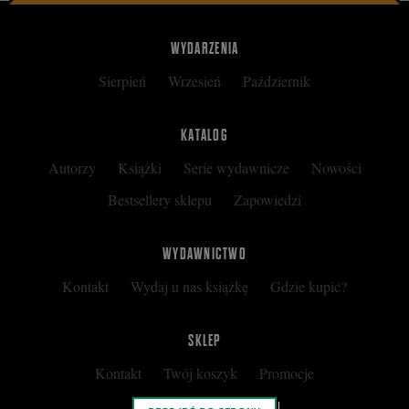
WYDARZENIA
Sierpień
Wrzesień
Październik
KATALOG
Autorzy
Książki
Serie wydawnicze
Nowości
Bestsellery sklepu
Zapowiedzi
WYDAWNICTWO
Kontakt
Wydaj u nas książkę
Gdzie kupić?
SKLEP
Kontakt
Twój koszyk
Promocje
Kup kartę podarunkową
Nota prawna