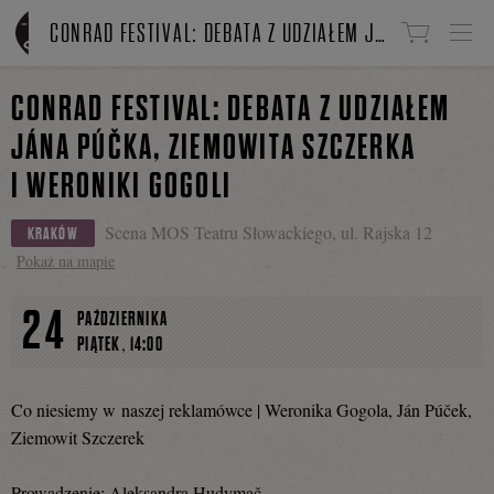
Linki do przejścia
CONRAD FESTIVAL: DEBATA Z UDZIAŁEM JÁNA PÚČKA, ZIEMOWITA SZCZERKA I WERONIKI GOGOLI
CONRAD FESTIVAL: DEBATA Z UDZIAŁEM
JÁNA PÚČKA, ZIEMOWITA SZCZERKA
I WERONIKI GOGOLI
Scena MOS Teatru Słowackiego, ul. Rajska 12
KRAKÓW
Pokaż na mapie
24
PAŹDZIERNIKA
,
PIĄTEK
14:00
Co niesiemy w naszej reklamówce | Weronika Gogola, Ján Púček,
Ziemowit Szczerek
Prowadzenie: Aleksandra Hudymač