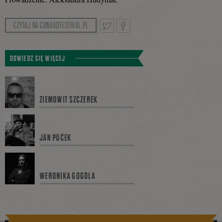
CZYTAJ NA CONRADFESTIVAL.PL
Tweetnij
Podziel
DOWIEDZ SIĘ WIĘCEJ
się
ZIEMOWIT SZCZEREK
na
JÁN PÚČEK
Facebooku
WERONIKA GOGOLA