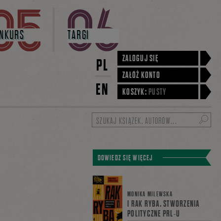
NKURS
TARGI
ZALOGUJ SIĘ
PL
ZAŁÓŻ KONTO
EN
KOSZYK:
PUSTY
Szukaj
DOWIEDZ SIĘ WIĘCEJ
MONIKA MILEWSKA
I RAK RYBA. STWORZENIA
POLITYCZNE PRL-U