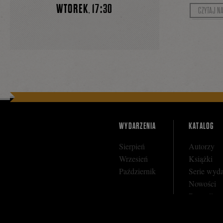
WTOREK
17:30
,
CZYTAJ N
WYDARZENIA
KATALOG
Sierpień
Autorzy
Wrzesień
Książki
Październik
Serie wyd
Nowości
Bestseller
Zapowiedz