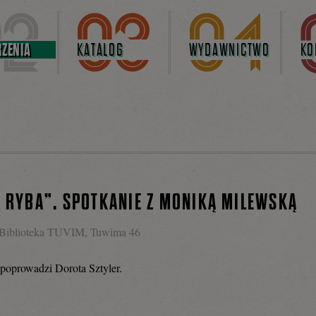
ZENIA
KATALOG
WYDAWNICTWO
KO
K RYBA”. SPOTKANIE Z MONIKĄ MILEWSKĄ
Biblioteka TUVIM, Tuwima 46
oprowadzi Dorota Sztyler.