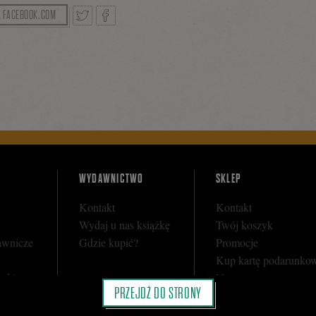
A FACEBOOK.COM
Tweetnij
Podziel
się
na
WYDAWNICTWO
SKLEP
Kontakt
Kontakt
Facebooku
Wydaj u nas książkę
Twój koszyk
awnicze
Gdzie kupić?
Promocje
Kup kartę podarunko
y sklepu
Nota prawna
PRZEJDŹ DO STRONY
i
Regulamin
Polityka prywatności