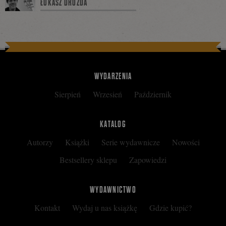
ŁUKASZ DROZDA
Facebooku
WYDARZENIA
Sierpień
Wrzesień
Październik
KATALOG
Autorzy
Książki
Serie wydawnicze
Nowości
Bestsellery sklepu
Zapowiedzi
WYDAWNICTWO
Kontakt
Wydaj u nas książkę
Gdzie kupić?