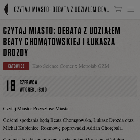
Linki do przejścia
CZYTAJ MIASTO: DEBATA Z UDZIAŁEM BEATY CHOMĄTOWSKIEJ I ŁUKASZA DROZDY
CZYTAJ MIASTO: DEBATA Z UDZIAŁEM
BEATY CHOMĄTOWSKIEJ I ŁUKASZA
DROZDY
Kato Science Corner x Metrolab GZM
KATOWICE
18
CZERWCA
,
WTOREK
18:00
Czytaj Miasto: Przyszłość Miasta
Gośćmi spotkania będą Beata Chomątowska, Łukasz Drozda oraz
Michał Kubieniec. Rozmowę poprowadzi Adrian Chorębała.
Czy miasta jakie znamy muszą się zmienić by stanowić dobre