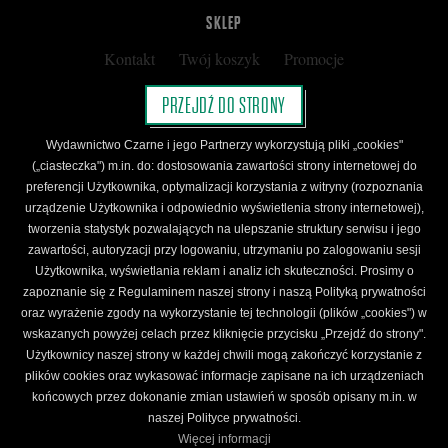
SKLEP
Kontakt
Twój koszyk
Promocje
Kup kartę podarunkową
Nota prawna
PRZEJDŹ DO STRONY
Regulamin
Polityka prywatności
Wydawnictwo Czarne i jego Partnerzy wykorzystują pliki „cookies"
Regulamin Klubu Czarnego
(„ciasteczka") m.in. do: dostosowania zawartości strony internetowej do
preferencji Użytkownika, optymalizacji korzystania z witryny (rozpoznania
Regulamin Karty Podarunkowej
urządzenie Użytkownika i odpowiednio wyświetlenia strony internetowej),
tworzenia statystyk pozwalających na ulepszanie struktury serwisu i jego
zawartości, autoryzacji przy logowaniu, utrzymaniu po zalogowaniu sesji
ŚLEDŹ CZARNE
Użytkownika, wyświetlania reklam i analiz ich skuteczności. Prosimy o
Facebook
YouTube
Instagram
Newsletter
zapoznanie się z Regulaminem naszej strony i naszą Polityką prywatności
oraz wyrażenie zgody na wykorzystanie tej technologii (plików „cookies") w
wskazanych powyżej celach przez kliknięcie przycisku „Przejdź do strony".
Użytkownicy naszej strony w każdej chwili mogą zakończyć korzystanie z
Wydawnictwo Czarne. Wszelkie prawa zastrzeżone. Projekt:
Fajne Chłopaki,
logo
plików cookies oraz wykasować informacje zapisane na ich urządzeniach
wydawnictwa: Kamil Targosz.
końcowych przez dokonanie zmian ustawień w sposób opisany m.in. w
Powered by
naszej Polityce prywatności.
Więcej informacji