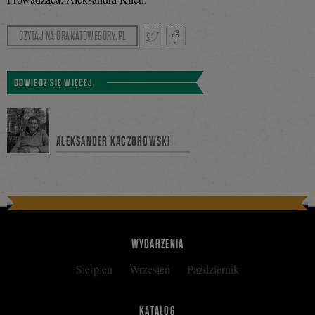
CZYTAJ NA GRANATOWEGORY.PL
Tweetnij
Podziel
DOWIEDZ SIĘ WIĘCEJ
się
ALEKSANDER KACZOROWSKI
na
Facebooku
WYDARZENIA
Sierpień
Wrzesień
Październik
KATALOG