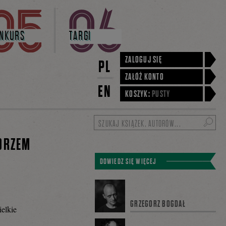
NKURS
TARGI
ZALOGUJ SIĘ
PL
ZAŁÓŻ KONTO
EN
KOSZYK:
PUSTY
Szukaj
GORZEM
DOWIEDZ SIĘ WIĘCEJ
GRZEGORZ BOGDAŁ
elkie