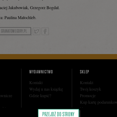
aciej Jakubowiak, Grzegorz Bogdał.
a: Paulina Małochleb.
A GRANATOWEGORY.PL
Tweetnij
Podziel
się
WYDAWNICTWO
SKLEP
Kontakt
Kontakt
na
Wydaj u nas książkę
Twój koszyk
awnicze
Gdzie kupić?
Promocje
Kup kartę podarunko
Facebooku
y sklepu
Nota prawna
PRZEJDŹ DO STRONY
i
Regulamin