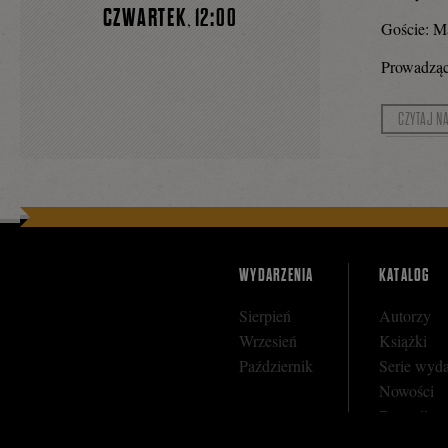
CZWARTEK
12:00
,
Goście: M
Prowadząc
CZYTAJ N
WYDARZENIA
KATALOG
Sierpień
Autorzy
Wrzesień
Książki
Październik
Serie wyd
Nowości
Bestseller
Zapowiedz