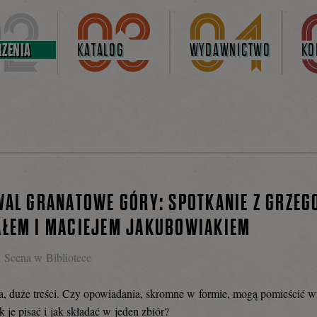
ZENIA
KATALOG
WYDAWNICTWO
KO
WAL GRANATOWE GÓRY: SPOTKANIE Z GRZE
ŁEM I MACIEJEM JAKUBOWIAKIEM
Scena w Bibliotece
a, duże treści. Czy opowiadania, skromne w formie, mogą pomieścić wi
k je pisać i jak składać w jeden zbiór?