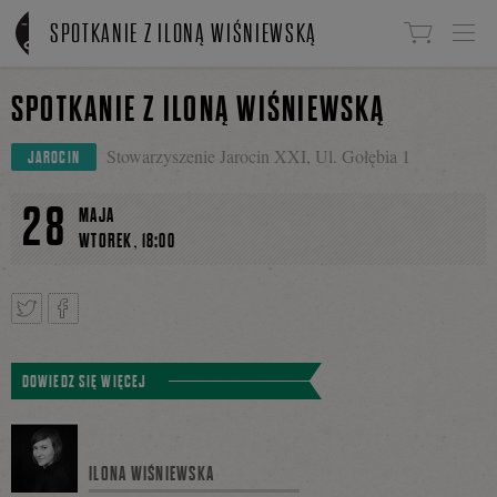
Linki do przejścia
SPOTKANIE Z ILONĄ WIŚNIEWSKĄ
SPOTKANIE Z ILONĄ WIŚNIEWSKĄ
Stowarzyszenie Jarocin XXI, Ul. Gołębia 1
JAROCIN
28
MAJA
,
WTOREK
18:00
Tweetnij
Podziel
DOWIEDZ SIĘ WIĘCEJ
się
ILONA WIŚNIEWSKA