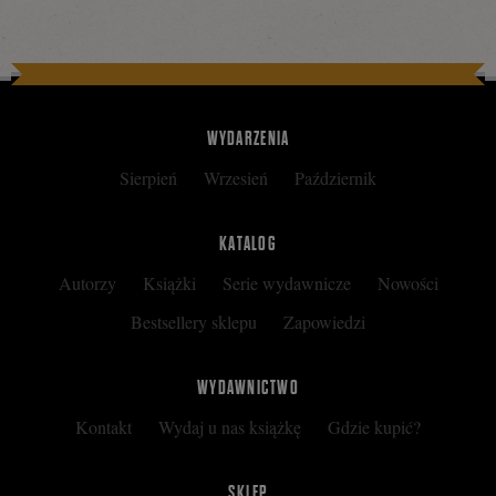
na
Facebooku
WYDARZENIA
Sierpień
Wrzesień
Październik
KATALOG
Autorzy
Książki
Serie wydawnicze
Nowości
Bestsellery sklepu
Zapowiedzi
WYDAWNICTWO
Kontakt
Wydaj u nas książkę
Gdzie kupić?
SKLEP