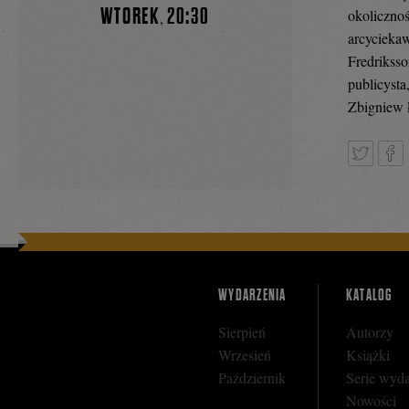
WTOREK
20:30
okolicznoś
,
arcyciekaw
Fredriksso
publicysta
Zbigniew 
Tweetnij
Podz
się
WYDARZENIA
KATALOG
Sierpień
Autorzy
na
Wrzesień
Książki
Październik
Serie wyd
Nowości