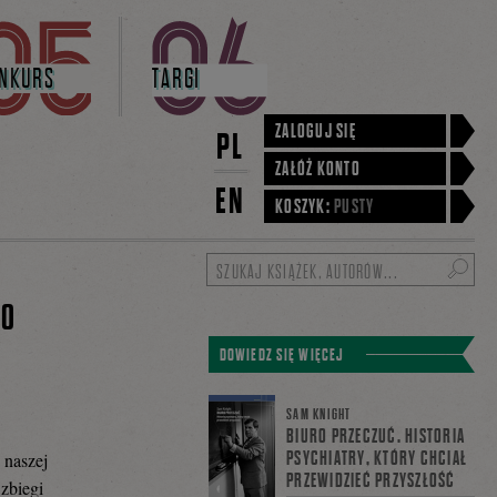
NKURS
TARGI
ZALOGUJ SIĘ
PL
ZAŁÓŻ KONTO
EN
KOSZYK:
PUSTY
Szukaj
RO
DOWIEDZ SIĘ WIĘCEJ
SAM KNIGHT
BIURO PRZECZUĆ. HISTORIA
PSYCHIATRY, KTÓRY CHCIAŁ
 naszej
PRZEWIDZIEĆ PRZYSZŁOŚĆ
zbiegi