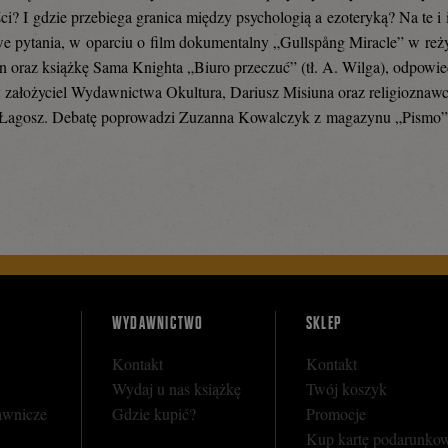
ci? I gdzie przebiega granica między psychologią a ezoteryką? Na te i 
e pytania, w oparciu o film dokumentalny „Gullspång Miracle” w reży
n oraz książkę Sama Knighta „Biuro przeczuć” (tł. A. Wilga), odpowie
, założyciel Wydawnictwa Okultura, Dariusz Misiuna oraz religioznawc
Łagosz. Debatę poprowadzi Zuzanna Kowalczyk z magazynu „Pismo”
iel
WYDAWNICTWO
SKLEP
Kontakt
Kontakt
Wydaj u nas książkę
Twój koszyk
awnicze
Gdzie kupić?
Promocje
Kup kartę podarunko