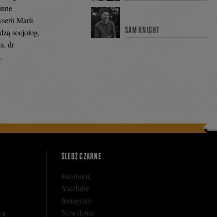
inne
serii Marii
SAM KNIGHT
dzą socjolog,
a, dr
.
ŚLEDŹ CZARNE
Facebook
YouTube
Instagram
wą
Newsletter