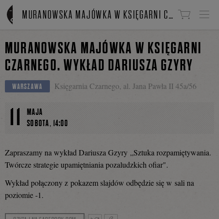
Linki do przejścia
MURANOWSKA MAJÓWKA W KSIĘGARNI CZARNEGO. WYKŁAD DARIUSZA GZYRY
MURANOWSKA MAJÓWKA W KSIĘGARNI
CZARNEGO. WYKŁAD DARIUSZA GZYRY
Księgarnia Czarnego, al. Jana Pawła II 45a/56
WARSZAWA
11
MAJA
,
SOBOTA
14:00
Zapraszamy na wykład Dariusza Gzyry „Sztuka rozpamiętywania.
Twórcze strategie upamiętniania pozaludzkich ofiar".
Wykład połączony z pokazem slajdów odbędzie się w sali na
poziomie -1.