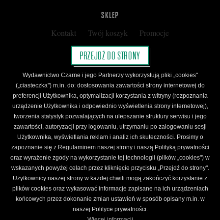
SKLEP
Kontakt
Twój koszyk
Promocje
Kup kartę podarunkową
Nota prawna
PRZEJDŹ DO STRONY
Regulamin
Polityka prywatności
Wydawnictwo Czarne i jego Partnerzy wykorzystują pliki „cookies"
Regulamin Klubu Czarnego
(„ciasteczka") m.in. do: dostosowania zawartości strony internetowej do
preferencji Użytkownika, optymalizacji korzystania z witryny (rozpoznania
Regulamin Karty Podarunkowej
urządzenie Użytkownika i odpowiednio wyświetlenia strony internetowej),
tworzenia statystyk pozwalających na ulepszanie struktury serwisu i jego
zawartości, autoryzacji przy logowaniu, utrzymaniu po zalogowaniu sesji
ŚLEDŹ CZARNE
Użytkownika, wyświetlania reklam i analiz ich skuteczności. Prosimy o
Facebook
YouTube
Instagram
Newsletter
zapoznanie się z Regulaminem naszej strony i naszą Polityką prywatności
oraz wyrażenie zgody na wykorzystanie tej technologii (plików „cookies") w
wskazanych powyżej celach przez kliknięcie przycisku „Przejdź do strony".
Użytkownicy naszej strony w każdej chwili mogą zakończyć korzystanie z
Wydawnictwo Czarne. Wszelkie prawa zastrzeżone. Projekt:
Fajne Chłopaki,
logo
plików cookies oraz wykasować informacje zapisane na ich urządzeniach
wydawnictwa: Kamil Targosz.
końcowych przez dokonanie zmian ustawień w sposób opisany m.in. w
Powered by
naszej Polityce prywatności.
Więcej informacji