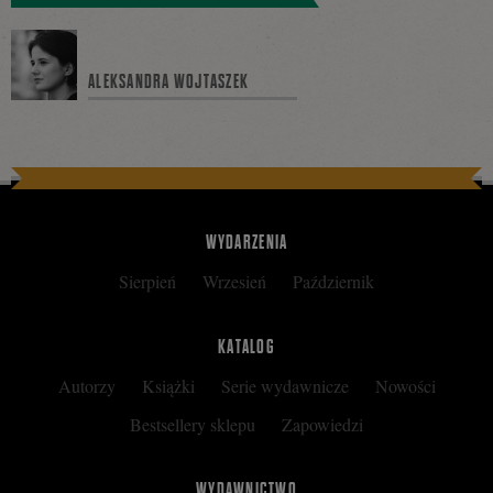
się
ALEKSANDRA WOJTASZEK
na
Facebooku
WYDARZENIA
Sierpień
Wrzesień
Październik
KATALOG
Autorzy
Książki
Serie wydawnicze
Nowości
Bestsellery sklepu
Zapowiedzi
WYDAWNICTWO