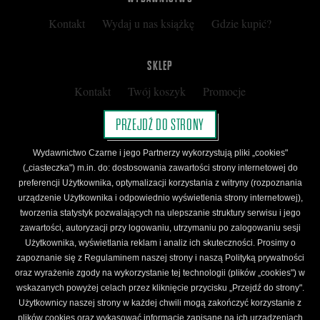
Kontakt
Wydaj u nas książkę
Gdzie kupić?
SKLEP
Kontakt
Twój koszyk
Promocje
Kup kartę podarunkową
Nota prawna
PRZEJDŹ DO STRONY
Regulamin
Polityka prywatności
Wydawnictwo Czarne i jego Partnerzy wykorzystują pliki „cookies"
Regulamin Klubu Czarnego
(„ciasteczka") m.in. do: dostosowania zawartości strony internetowej do
preferencji Użytkownika, optymalizacji korzystania z witryny (rozpoznania
Regulamin Karty Podarunkowej
urządzenie Użytkownika i odpowiednio wyświetlenia strony internetowej),
tworzenia statystyk pozwalających na ulepszanie struktury serwisu i jego
zawartości, autoryzacji przy logowaniu, utrzymaniu po zalogowaniu sesji
ŚLEDŹ CZARNE
Użytkownika, wyświetlania reklam i analiz ich skuteczności. Prosimy o
Facebook
YouTube
Instagram
Newsletter
zapoznanie się z Regulaminem naszej strony i naszą Polityką prywatności
oraz wyrażenie zgody na wykorzystanie tej technologii (plików „cookies") w
wskazanych powyżej celach przez kliknięcie przycisku „Przejdź do strony".
Użytkownicy naszej strony w każdej chwili mogą zakończyć korzystanie z
Wydawnictwo Czarne. Wszelkie prawa zastrzeżone. Projekt:
Fajne Chłopaki,
logo
plików cookies oraz wykasować informacje zapisane na ich urządzeniach
wydawnictwa: Kamil Targosz.