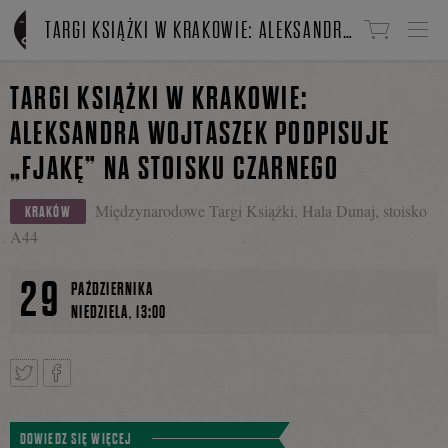
Linki do przejścia
TARGI KSIĄŻKI W KRAKOWIE: ALEKSANDRA WOJTASZEK PODPISUJE „FJAKĘ” NA STOISKU CZARNEGO
TARGI KSIĄŻKI W KRAKOWIE:
ALEKSANDRA WOJTASZEK PODPISUJE
„FJAKĘ” NA STOISKU CZARNEGO
Międzynarodowe Targi Książki, Hala Dunaj, stoisko
KRAKÓW
A44
29
PAŹDZIERNIKA
,
NIEDZIELA
13:00
Tweetnij
Podziel
DOWIEDZ SIĘ WIĘCEJ