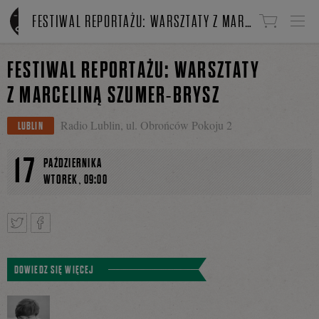
Linki do przejścia
FESTIWAL REPORTAŻU: WARSZTATY Z MARCELINĄ SZUMER-BRYSZ
FESTIWAL REPORTAŻU: WARSZTATY
Z MARCELINĄ SZUMER-BRYSZ
Radio Lublin, ul. Obrońców Pokoju 2
LUBLIN
17
PAŹDZIERNIKA
,
WTOREK
09:00
Tweetnij
Podziel
DOWIEDZ SIĘ WIĘCEJ
się