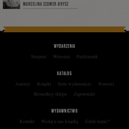
MARCELINA SZUMER-BRYSZ
na
Facebooku
WYDARZENIA
Sierpień
Wrzesień
Październik
KATALOG
Autorzy
Książki
Serie wydawnicze
Nowości
Bestsellery sklepu
Zapowiedzi
WYDAWNICTWO
Kontakt
Wydaj u nas książkę
Gdzie kupić?