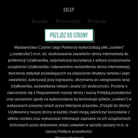
SKLEP
Kontakt
Twój koszyk
Promocje
Kup kartę podarunkową
Nota prawna
PRZEJDŹ DO STRONY
Regulamin
Polityka prywatności
Wydawnictwo Czarne i jego Partnerzy wykorzystują pliki „cookies"
Regulamin Klubu Czarnego
(„ciasteczka") m.in. do: dostosowania zawartości strony internetowej do
preferencji Użytkownika, optymalizacji korzystania z witryny (rozpoznania
Regulamin Karty Podarunkowej
urządzenie Użytkownika i odpowiednio wyświetlenia strony internetowej),
tworzenia statystyk pozwalających na ulepszanie struktury serwisu i jego
zawartości, autoryzacji przy logowaniu, utrzymaniu po zalogowaniu sesji
ŚLEDŹ CZARNE
Użytkownika, wyświetlania reklam i analiz ich skuteczności. Prosimy o
Facebook
YouTube
Instagram
Newsletter
zapoznanie się z Regulaminem naszej strony i naszą Polityką prywatności
oraz wyrażenie zgody na wykorzystanie tej technologii (plików „cookies") w
wskazanych powyżej celach przez kliknięcie przycisku „Przejdź do strony".
Użytkownicy naszej strony w każdej chwili mogą zakończyć korzystanie z
Wydawnictwo Czarne. Wszelkie prawa zastrzeżone. Projekt:
Fajne Chłopaki,
logo
plików cookies oraz wykasować informacje zapisane na ich urządzeniach
wydawnictwa: Kamil Targosz.
końcowych przez dokonanie zmian ustawień w sposób opisany m.in. w
Powered by
naszej Polityce prywatności.