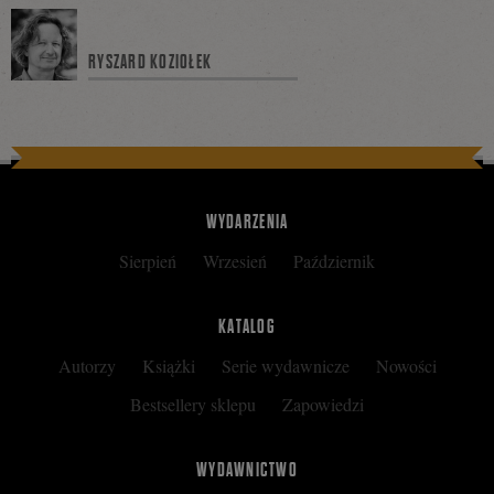
się
RYSZARD KOZIOŁEK
na
Facebooku
WYDARZENIA
Sierpień
Wrzesień
Październik
KATALOG
Autorzy
Książki
Serie wydawnicze
Nowości
Bestsellery sklepu
Zapowiedzi
WYDAWNICTWO