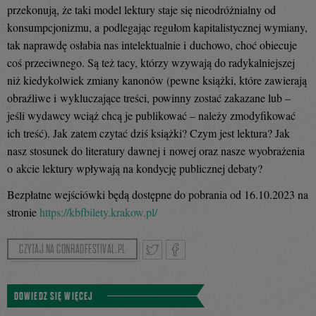
przekonują, że taki model lektury staje się nieodróżnialny od
konsumpcjonizmu, a podlegając regułom kapitalistycznej wymiany,
tak naprawdę osłabia nas intelektualnie i duchowo, choć obiecuje
coś przeciwnego. Są też tacy, którzy wzywają do radykalniejszej
niż kiedykolwiek zmiany kanonów (pewne książki, które zawierają
obraźliwe i wykluczające treści, powinny zostać zakazane lub –
jeśli wydawcy wciąż chcą je publikować – należy zmodyfikować
ich treść). Jak zatem czytać dziś książki? Czym jest lektura? Jak
nasz stosunek do literatury dawnej i nowej oraz nasze wyobrażenia
o akcie lektury wpływają na kondycję publicznej debaty?
Bezpłatne wejściówki będą dostępne do pobrania od 16.10.2023 na
stronie
https://kbfbilety.krakow.pl/
CZYTAJ NA CONRADFESTIVAL.PL
Tweetnij
Podziel
DOWIEDZ SIĘ WIĘCEJ