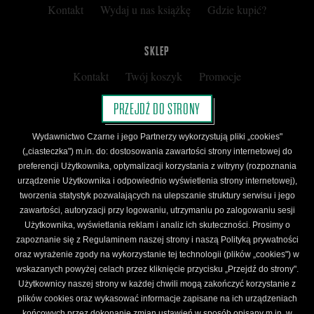
Kontakt
Wydaj u nas książkę
Gdzie kupić?
SKLEP
Kontakt
Twój koszyk
Promocje
Kup kartę podarunkową
Nota prawna
PRZEJDŹ DO STRONY
Regulamin
Polityka prywatności
Wydawnictwo Czarne i jego Partnerzy wykorzystują pliki „cookies"
Regulamin Klubu Czarnego
(„ciasteczka") m.in. do: dostosowania zawartości strony internetowej do
preferencji Użytkownika, optymalizacji korzystania z witryny (rozpoznania
Regulamin Karty Podarunkowej
urządzenie Użytkownika i odpowiednio wyświetlenia strony internetowej),
tworzenia statystyk pozwalających na ulepszanie struktury serwisu i jego
zawartości, autoryzacji przy logowaniu, utrzymaniu po zalogowaniu sesji
ŚLEDŹ CZARNE
Użytkownika, wyświetlania reklam i analiz ich skuteczności. Prosimy o
Facebook
YouTube
Instagram
Newsletter
zapoznanie się z Regulaminem naszej strony i naszą Polityką prywatności
oraz wyrażenie zgody na wykorzystanie tej technologii (plików „cookies") w
wskazanych powyżej celach przez kliknięcie przycisku „Przejdź do strony".
Użytkownicy naszej strony w każdej chwili mogą zakończyć korzystanie z
Wydawnictwo Czarne. Wszelkie prawa zastrzeżone. Projekt:
Fajne Chłopaki,
logo
plików cookies oraz wykasować informacje zapisane na ich urządzeniach
wydawnictwa: Kamil Targosz.
końcowych przez dokonanie zmian ustawień w sposób opisany m.in. w