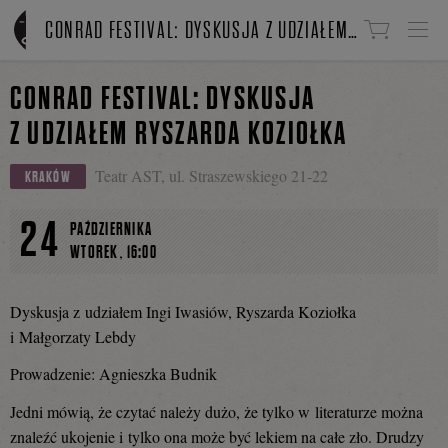
Linki do przejścia
CONRAD FESTIVAL: DYSKUSJA Z UDZIAŁEM RYSZARDA KOZIOŁKA
CONRAD FESTIVAL: DYSKUSJA
Z UDZIAŁEM RYSZARDA KOZIOŁKA
Teatr AST, ul. Straszewskiego 21-22
KRAKÓW
24
PAŹDZIERNIKA
,
WTOREK
16:00
Dyskusja z udziałem Ingi Iwasiów, Ryszarda Koziołka
i Małgorzaty Lebdy
Prowadzenie: Agnieszka Budnik
Jedni mówią, że czytać należy dużo, że tylko w literaturze można
znaleźć ukojenie i tylko ona może być lekiem na całe zło. Drudzy