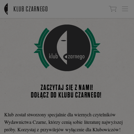
Linki do przejścia
KLUB CZARNEGO
ZACZYTAJ SIĘ Z NAMI!
DOŁĄCZ DO KLUBU CZARNEGO!
Klub został stworzony specjalnie dla wiernych czytelników
Wydawnictwa Czarne, którzy cenią sobie literaturę najwyższej
próby. Korzystaj z przywilejów wyłącznie dla Klubowiczów!