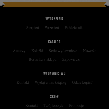
WYDARZENIA
Sierpień
Wrzesień
Październik
KATALOG
Autorzy
Książki
Serie wydawnicze
Nowości
Bestsellery sklepu
Zapowiedzi
WYDAWNICTWO
Kontakt
Wydaj u nas książkę
Gdzie kupić?
SKLEP
Kontakt
Twój koszyk
Promocje