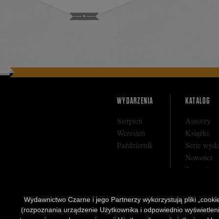
Facebooku
WYDARZENIA
KATALOG
Sierpień
Autorzy
Wrzesień
Książki
Październik
Serie wyd
Nowości
Bestseller
Zapowiedz
Wydawnictwo Czarne i jego Partnerzy wykorzystują pliki „cookies
(rozpoznania urządzenie Użytkownika i odpowiednio wyświetlenia 