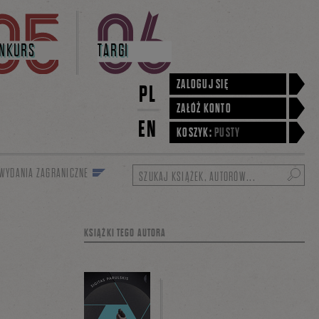
NKURS
TARGI
ZALOGUJ SIĘ
PL
ZAŁÓŻ KONTO
EN
KOSZYK:
PUSTY
WYDANIA ZAGRANICZNE
Szukaj
KSIĄŻKI TEGO AUTORA