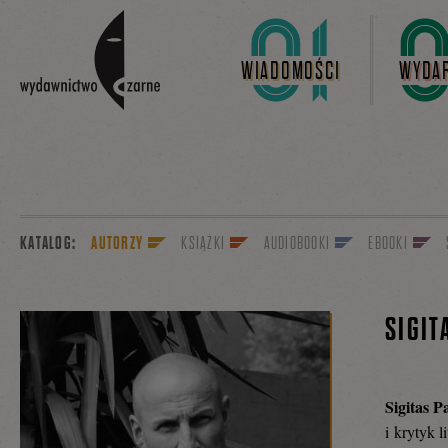
Linki do przejścia
WIADOMOŚCI
WYDAR
KATALOG:
AUTORZY
KSIĄŻKI
AUDIOBOOKI
EBOOKI
SIGIT
Sigitas P
i krytyk 