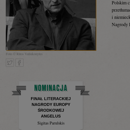
Polskim c
przetłuma
i niemiec
Nagrody 
Foto © Ritos Valiukonytes
Tweetnij
Podziel
NOMINACJA
FINAŁ LITERACKIEJ
się
NAGRODY EUROPY
ŚRODKOWEJ
ANGELUS
Sigitas Parulskis
na