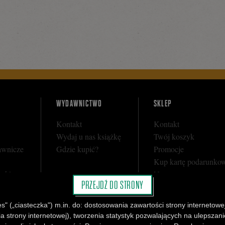
WYDAWNICTWO
SKLEP
Kontakt
Kontakt
Wydaj u nas książkę
Twój koszyk
awnicze
Gdzie kupić?
Promocje
Kup kartę podarunko
y sklepu
Nota prawna
PRZEJDŹ DO STRONY
i
Regulamin
Polityka prywatności
" („ciasteczka") m.in. do: dostosowania zawartości strony internetowej
Regulamin Klubu Cza
strony internetowej), tworzenia statystyk pozwalających na ulepszanie 
Regulamin Karty Pod