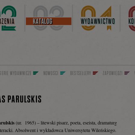
ZENIA
KATALOG
WYDAWNICTWO
KO
SERIE WYDAWNICZE
NOWOŚCI
BESTSELLERY
ZAPOWIEDZI
AS PARULSKIS
arulskis
(ur. 1965) – litewski pisarz, poeta, eseista, dramaturg
literacki. Absolwent i wykładowca Uniwersytetu Wileńskiego.