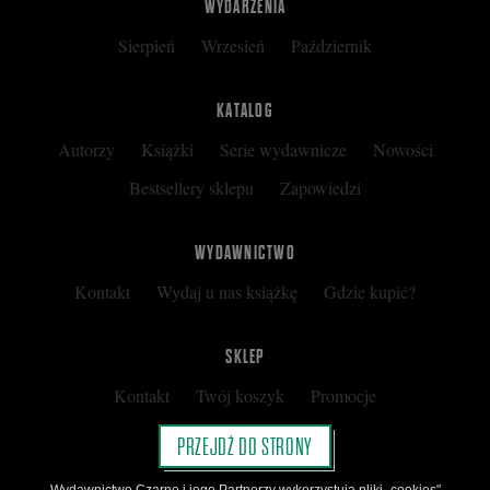
WYDARZENIA
Sierpień
Wrzesień
Październik
KATALOG
Autorzy
Książki
Serie wydawnicze
Nowości
Bestsellery sklepu
Zapowiedzi
WYDAWNICTWO
Kontakt
Wydaj u nas książkę
Gdzie kupić?
SKLEP
Kontakt
Twój koszyk
Promocje
Kup kartę podarunkową
Nota prawna
PRZEJDŹ DO STRONY
Regulamin
Polityka prywatności