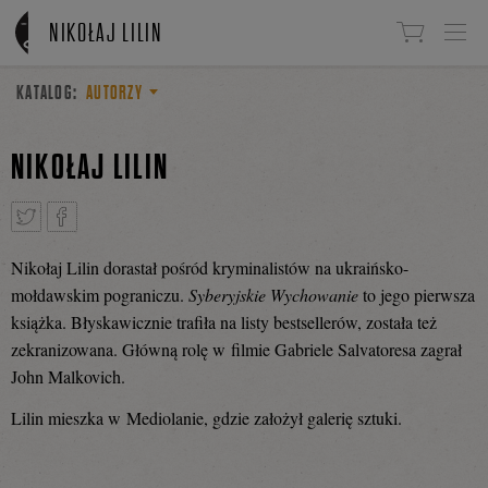
Linki do przejścia
NIKOŁAJ LILIN
KATALOG:
AUTORZY
NIKOŁAJ LILIN
Nikołaj Lilin dorastał pośród kryminalistów na ukraińsko-
Tweetnij
Podziel
mołdawskim pograniczu.
Syberyjskie Wychowanie
to jego pierwsza
książka. Błyskawicznie trafiła na listy bestsellerów, została też
zekranizowana. Główną rolę w filmie Gabriele Salvatoresa zagrał
się
John Malkovich.
Lilin mieszka w Mediolanie, gdzie założył galerię sztuki.
na