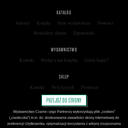
KATALOG
Autorzy
Książki
Serie wydawnicze
Nowości
Bestsellery sklepu
Zapowiedzi
WYDAWNICTWO
Kontakt
Wydaj u nas książkę
Gdzie kupić?
SKLEP
Kontakt
Twój koszyk
Promocje
Kup kartę podarunkową
Nota prawna
PRZEJDŹ DO STRONY
Regulamin
Polityka prywatności
Wydawnictwo Czarne i jego Partnerzy wykorzystują pliki „cookies"
Regulamin Klubu Czarnego
(„ciasteczka") m.in. do: dostosowania zawartości strony internetowej do
preferencji Użytkownika, optymalizacji korzystania z witryny (rozpoznania
Regulamin Karty Podarunkowej