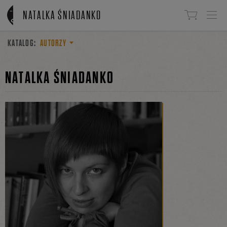
Linki do przejścia
NATALKA ŚNIADANKO
KATALOG:
AUTORZY
NATALKA ŚNIADANKO