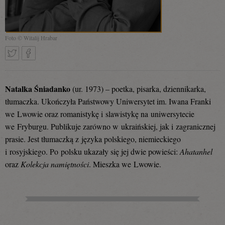
Foto © Witalij Hrabar
Tweetnij
Podziel
Natalka Śniadanko
(ur. 1973) – poetka, pisarka, dziennikarka,
tłumaczka. Ukończyła Państwowy Uniwersytet im. Iwana Franki
we Lwowie oraz romanistykę i slawistykę na uniwersytecie
się
we Fryburgu. Publikuje zarówno w ukraińskiej, jak i zagranicznej
prasie. Jest tłumaczką z języka polskiego, niemieckiego
i rosyjskiego. Po polsku ukazały się jej dwie powieści:
Ahatanhel
na
oraz
Kolekcja namiętności
. Mieszka we Lwowie.
Facebooku