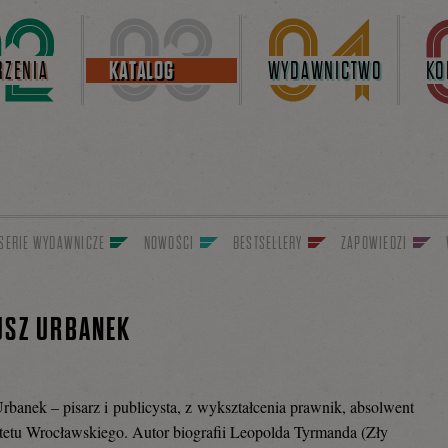
ZENIA
KATALOG
WYDAWNICTWO
KO
SERIE WYDAWNICZE
NOWOŚCI
BESTSELLERY
ZAPOWIEDZI
USZ URBANEK
rbanek – pisarz i publicysta, z wykształcenia prawnik, absolwent
etu Wrocławskiego. Autor biografii Leopolda Tyrmanda (Zły