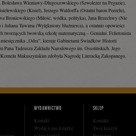
, Bolesława Wieniawy-Długoszowskiego (Szwoleżer na Pegazie),
isielewskiego (Kisiel), Jerzego Waldorffa (Ostatni baron Peerelu),
a Broniewskiego (Miłość, wódka, polityka), Jana Brzechwy (Nie
i) i Juliana Tuwima (Wylękniony bluźnierca), a ostatnio opowieści
h tworzących lwowską szkołę matematyczną – Genialni. Felietonista
r miesięcznika „Odra”, kieruje Gabinetami Świadków Historii
 Pana Tadeusza Zakładu Narodowego im. Ossolińskich. Jego
o Kornelu Makuszyńskim zdobyła Nagrodę Literacką Zakopanego.
WYDAWNICTWO
SKLEP
Kontakt
Kontakt
Wydaj u nas książkę
Twój koszyk
awnicze
Gdzie kupić?
Promocje