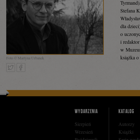
Tyrmand)
Stefana K
Władysław
dla dziec
o uczonyc
i redakto
w Muzeum
książka 
Foto © Martyna Urbanek
Tweetnij
Podziel
się
WYDARZENIA
KATALOG
Sierpień
Autorzy
Wrzesień
Książki
na
Październik
Serie wyd