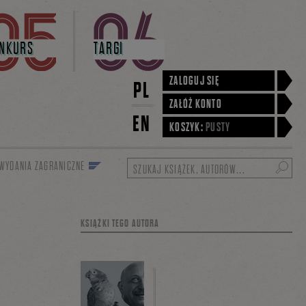
NKURS
TARGI
ZALOGUJ SIĘ
PL
ZAŁÓŻ KONTO
EN
KOSZYK:
PUSTY
WYDANIA ZAGRANICZNE
Szukaj
KSIĄŻKI TEGO AUTORA