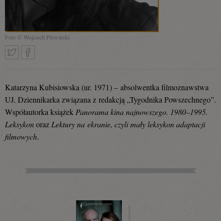
Foto © Wojciech Plewiński
Tweetnij
Podziel
Katarzyna Kubisiowska (ur. 1971) – absolwentka filmoznawstwa
UJ. Dziennikarka związana z redakcją „Tygodnika Powszechnego”.
Współautorka książek
Panorama kina najnowszego. 1980–1995.
się
Leksykon
oraz
Lektury na ekranie, czyli mały leksykon adaptacji
filmowych
.
na
Facebooku