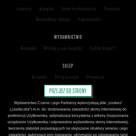
Autorzy
Książki
Serie wydawnicze
Nowości
Bestsellery sklepu
Zapowiedzi
WYDAWNICTWO
Kontakt
Wydaj u nas książkę
Gdzie kupić?
SKLEP
Kontakt
Twój koszyk
Promocje
Kup kartę podarunkową
Nota prawna
PRZEJDŹ DO STRONY
Regulamin
Polityka prywatności
Wydawnictwo Czarne i jego Partnerzy wykorzystują pliki „cookies"
Regulamin Klubu Czarnego
(„ciasteczka") m.in. do: dostosowania zawartości strony internetowej do
preferencji Użytkownika, optymalizacji korzystania z witryny (rozpoznania
Regulamin Karty Podarunkowej
urządzenie Użytkownika i odpowiednio wyświetlenia strony internetowej),
tworzenia statystyk pozwalających na ulepszanie struktury serwisu i jego
zawartości, autoryzacji przy logowaniu, utrzymaniu po zalogowaniu sesji