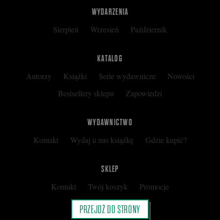
WYDARZENIA
Sierpień
Wrzesień
Październik
KATALOG
Autorzy
Książki
Serie wydawnicze
Nowości
Bestsellery sklepu
Zapowiedzi
WYDAWNICTWO
Kontakt
Wydaj u nas książkę
Gdzie kupić?
SKLEP
Kontakt
Twój koszyk
Promocje
Kup kartę podarunkową
Nota prawna
PRZEJDŹ DO STRONY