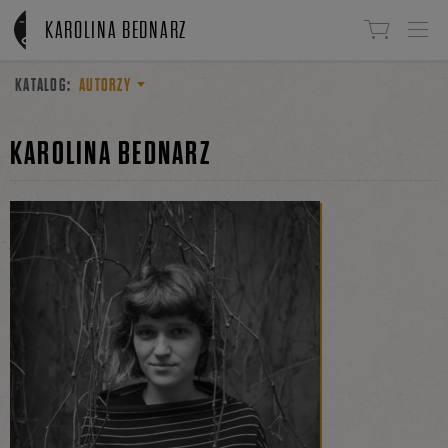
Linki do przejścia
KAROLINA BEDNARZ
KATALOG:
AUTORZY
KAROLINA BEDNARZ