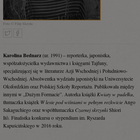
Foto © Filip Skrońc
Tweetnij
Podziel
Karolina Bednarz
(ur. 1991) – reporterka, japonistka,
współzałożycielka wydawnictwa i księgarni Tajfuny,
specjalizującej się w literaturze Azji Wschodniej i Południowo-
się
Wschodniej. Absolwentka wydziału japonistyki na Uniwersytecie
Oksfordzkim oraz Polskiej Szkoły Reportażu. Publikowała między
innymi w „Dużym Formacie”. Autorka książki
Kwiaty w pudełku
,
na
tłumaczka książek
W lesie pod wiśniami w pełnym rozkwicie
Ango
Sakaguchiego oraz współtłumaczka
Czarnej skrzynki
Shiori
Itō. Finalistka konkursu o stypendium im. Ryszarda
Facebooku
Kapuścińskiego w 2016 roku.