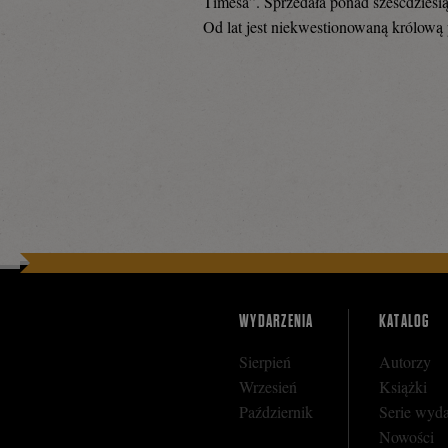
Timesa”. Sprzedała ponad sześćdziesią
Od lat jest niekwestionowaną królową 
się
na
Facebooku
WYDARZENIA
KATALOG
Sierpień
Autorzy
Wrzesień
Książki
Październik
Serie wyd
Nowości