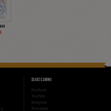
RAUX
A
ŚLEDŹ CZARNE
Facebook
YouTube
Instagram
wą
Newsletter