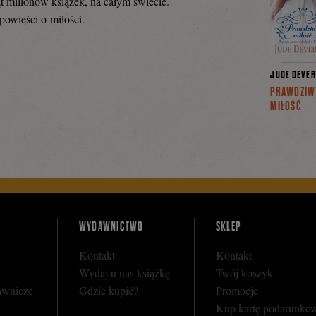
t milionów książek, na całym świecie.
powieści o miłości.
JUDE DEVE
PRAWDZIW
MIŁOŚĆ
WYDAWNICTWO
SKLEP
Kontakt
Kontakt
Wydaj u nas książkę
Twój koszyk
awnicze
Gdzie kupić?
Promocje
Kup kartę podarunko