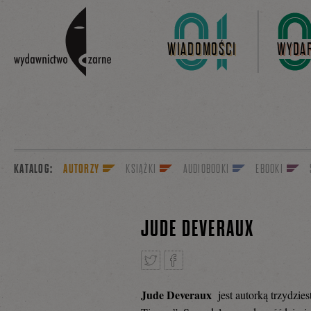
Linki do przejścia
WIADOMOŚCI
WYDAR
KATALOG:
AUTORZY
KSIĄŻKI
AUDIOBOOKI
EBOOKI
JUDE DEVERAUX
Jude Deveraux
jest autorką trzydzie
Tweetnij
Podziel