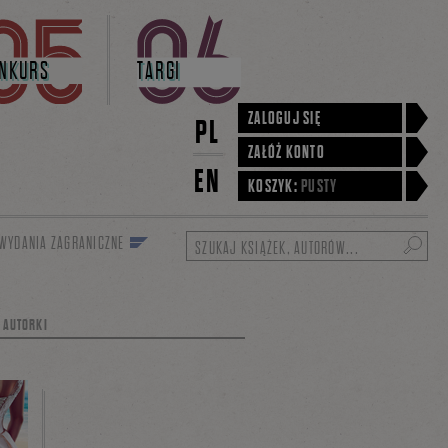
NKURS
TARGI
ZALOGUJ SIĘ
PL
ZAŁÓŻ KONTO
EN
KOSZYK:
PUSTY
WYDANIA ZAGRANICZNE
Szukaj
J AUTORKI