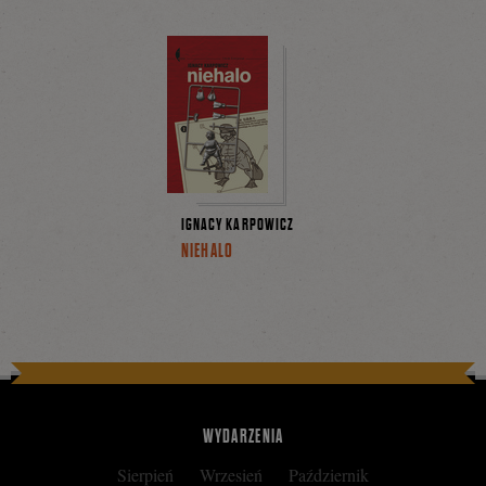
IGNACY KARPOWICZ
NIEHALO
WYDARZENIA
Sierpień
Wrzesień
Październik