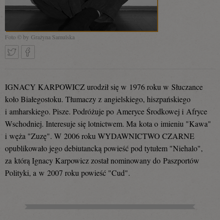
Foto © by Grażyna Samulska
Tweetnij
Podziel
IGNACY KARPOWICZ urodził się w 1976 roku w Słuczance
koło Białegostoku. Tłumaczy z angielskiego, hiszpańskiego
i amharskiego. Pisze. Podróżuje po Ameryce Środkowej i Afryce
się
Wschodniej. Interesuje się lotnictwem. Ma kota o imieniu "Kawa"
i węża "Zuzę". W 2006 roku WYDAWNICTWO CZARNE
opublikowało jego debiutancką powieść pod tytułem "Niehalo",
na
za którą Ignacy Karpowicz został nominowany do Paszportów
Polityki, a w 2007 roku powieść "Cud".
Facebooku