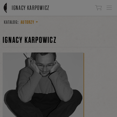
Linki do przejścia
IGNACY KARPOWICZ
KATALOG:
AUTORZY
IGNACY KARPOWICZ