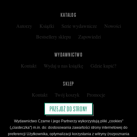
KATALOG
Autorzy
Książki
Serie wydawnicze
Nowości
Bestsellery sklepu
Zapowiedzi
WYDAWNICTWO
Kontakt
Wydaj u nas książkę
Gdzie kupić?
SKLEP
Kontakt
Twój koszyk
Promocje
Kup kartę podarunkową
Nota prawna
PRZEJDŹ DO STRONY
Regulamin
Polityka prywatności
Wydawnictwo Czarne i jego Partnerzy wykorzystują pliki „cookies"
Regulamin Klubu Czarnego
(„ciasteczka") m.in. do: dostosowania zawartości strony internetowej do
preferencji Użytkownika, optymalizacji korzystania z witryny (rozpoznania