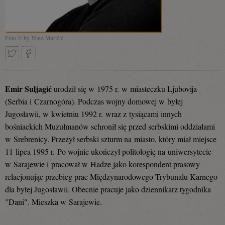
Foto © by Nino Maričić
Tweetnij
Podziel
Emir Suljagić
urodził się w 1975 r. w miasteczku Ljubovija
(Serbia i Czarnogóra). Podczas wojny domowej w byłej
Jugosławii, w kwietniu 1992 r. wraz z tysiącami innych
się
bośniackich Muzułmanów schronił się przed serbskimi oddziałami
w Srebrenicy. Przeżył serbski szturm na miasto, który miał miejsce
11 lipca 1995 r. Po wojnie ukończył politologię na uniwersytecie
na
w Sarajewie i pracował w Hadze jako korespondent prasowy
relacjonując przebieg prac Międzynarodowego Trybunału Karnego
dla byłej Jugosławii. Obecnie pracuje jako dziennikarz tygodnika
Facebooku
"Dani". Mieszka w Sarajewie.