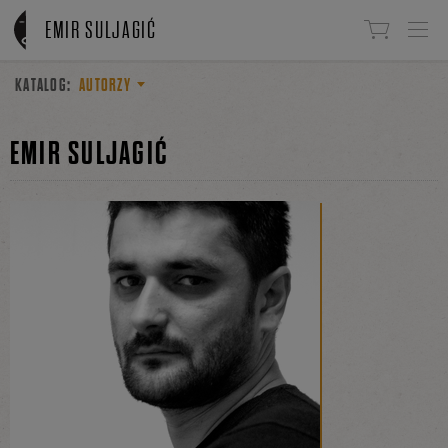
Linki do przejścia
EMIR SULJAGIĆ
KATALOG:
AUTORZY
EMIR SULJAGIĆ