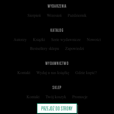
WYDARZENIA
Sierpień
Wrzesień
Październik
KATALOG
Autorzy
Książki
Serie wydawnicze
Nowości
Bestsellery sklepu
Zapowiedzi
WYDAWNICTWO
Kontakt
Wydaj u nas książkę
Gdzie kupić?
SKLEP
Kontakt
Twój koszyk
Promocje
Kup kartę podarunkową
Nota prawna
PRZEJDŹ DO STRONY