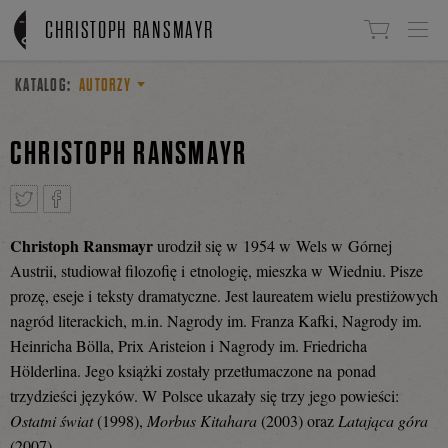
Linki do przejścia
CHRISTOPH RANSMAYR
KATALOG:
AUTORZY
CHRISTOPH RANSMAYR
Christoph Ransmayr
urodził się w 1954 w Wels w Górnej
Tweetnij
Podziel
Austrii, studiował filozofię i etnologię, mieszka w Wiedniu. Pisze
prozę, eseje i teksty dramatyczne. Jest laureatem wielu prestiżowych
nagród literackich, m.in. Nagrody im. Franza Kafki, Nagrody im.
się
Heinricha Bölla, Prix Aristeion i Nagrody im. Friedricha
Hölderlina. Jego książki zostały przetłumaczone na ponad
trzydzieści języków. W Polsce ukazały się trzy jego powieści:
na
Ostatni świat
(1998),
Morbus Kitahara
(2003) oraz
Latająca góra
(2007).