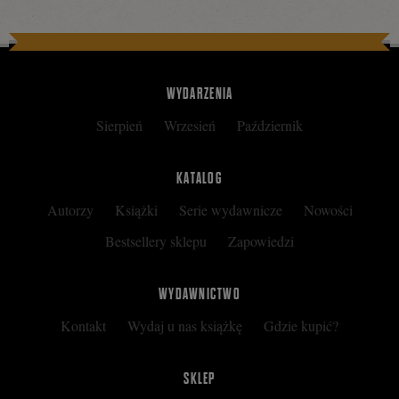
WYDARZENIA
Sierpień
Wrzesień
Październik
KATALOG
Autorzy
Książki
Serie wydawnicze
Nowości
Bestsellery sklepu
Zapowiedzi
WYDAWNICTWO
Kontakt
Wydaj u nas książkę
Gdzie kupić?
SKLEP