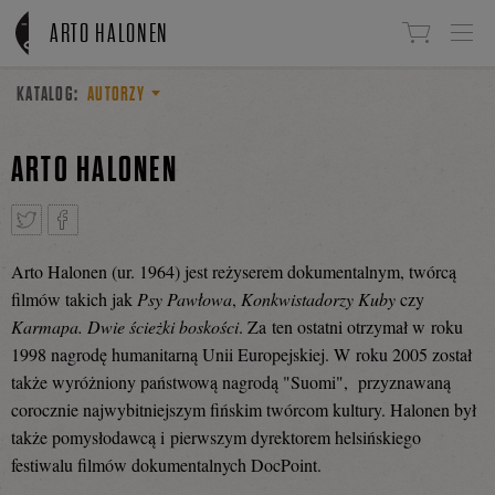
Linki do przejścia
ARTO HALONEN
KATALOG:
AUTORZY
ARTO HALONEN
Arto Halonen (ur. 1964) jest reżyserem dokumentalnym, twórcą
Tweetnij
Podziel
filmów takich jak
Psy Pawłowa
,
Konkwistadorzy Kuby
czy
Karmapa
. Dwie ścieżki boskości
. Za ten ostatni otrzymał w roku
1998 nagrodę humanitarną Unii Europejskiej. W roku 2005 został
się
także wyróżniony państwową nagrodą "Suomi", przyznawaną
corocznie najwybitniejszym fińskim twórcom kultury. Halonen był
także pomysłodawcą i pierwszym dyrektorem helsińskiego
na
festiwalu filmów dokumentalnych DocPoint.