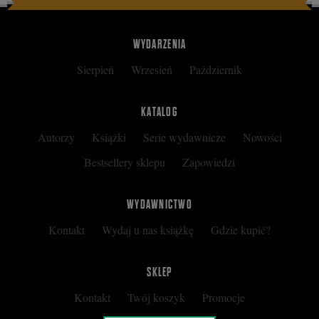
WYDARZENIA
Sierpień
Wrzesień
Październik
KATALOG
Autorzy
Książki
Serie wydawnicze
Nowości
Bestsellery sklepu
Zapowiedzi
WYDAWNICTWO
Kontakt
Wydaj u nas książkę
Gdzie kupić?
SKLEP
Kontakt
Twój koszyk
Promocje