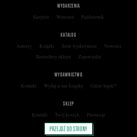
WYDARZENIA
Sierpień
Wrzesień
Październik
KATALOG
Autorzy
Książki
Serie wydawnicze
Nowości
Bestsellery sklepu
Zapowiedzi
WYDAWNICTWO
Kontakt
Wydaj u nas książkę
Gdzie kupić?
SKLEP
Kontakt
Twój koszyk
Promocje
Kup kartę podarunkową
Nota prawna
PRZEJDŹ DO STRONY
Regulamin
Polityka prywatności