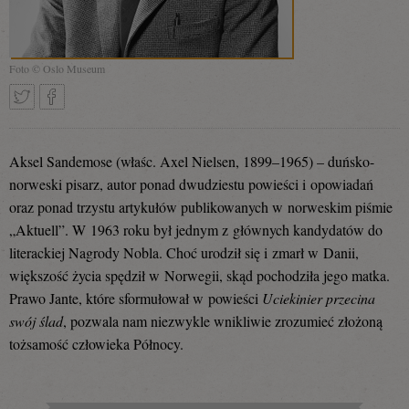
Foto © Oslo Museum
Tweetnij
Podziel
Aksel Sandemose (właśc. Axel Nielsen, 1899–1965) – duńsko-
norweski pisarz, autor ponad dwudziestu powieści i opowiadań
oraz ponad trzystu artykułów publikowanych w norweskim piśmie
się
„Aktuell”. W 1963 roku był jednym z głównych kandydatów do
literackiej Nagrody Nobla. Choć urodził się i zmarł w Danii,
większość życia spędził w Norwegii, skąd pochodziła jego matka.
na
Prawo Jante, które sformułował w powieści
Uciekinier przecina
swój ślad
, pozwala nam niezwykle wnikliwie zrozumieć złożoną
tożsamość człowieka Północy.
Facebooku