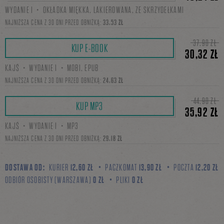
WYDANIE I・OKŁADKA MIĘKKA, LAKIEROWANA, ZE SKRZYDEŁKAMI
się
NAJNIŻSZA CENA Z 30 DNI PRZED OBNIŻKĄ:
33,53 ZŁ
37,90 ZŁ
KUP E-BOOK
30,32 ZŁ
na
KAJŚ・WYDANIE I・MOBI, EPUB
NAJNIŻSZA CENA Z 30 DNI PRZED OBNIŻKĄ:
24,63 ZŁ
Facebooku
44,90 ZŁ
KUP MP3
35,92 ZŁ
KAJŚ・WYDANIE I・MP3
NAJNIŻSZA CENA Z 30 DNI PRZED OBNIŻKĄ:
29,18 ZŁ
DOSTAWA OD:
KURIER
12,60 ZŁ
PACZKOMAT
13,90 ZŁ
POCZTA
12,20 ZŁ
ODBIÓR OSOBISTY (WARSZAWA)
0 ZŁ
PLIKI
0 ZŁ