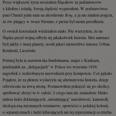
Przez większość życia uważałem Ślązaków za jaskiniowców
z kilofem i roladą. Swoją śląskość wypierałem. W podstawówce
pani Chmiel grała nam na akordeonie
Rotę
, a ja nie miałem pojęcia,
że ów plujący w twarz Niemiec z pieśni był moim przodkiem.
O swoich korzeniach wiedziałem mało. Nie wierzyłem, że na
Śląsku przed wojną odbyła się jakakolwiek historia. Moi antenaci
byli jakby z innej planety, nosili jakieś niemożliwe imiona: Urban,
Reinhold, Lieselotte.
Później była ta nazistowska burdelmama, major z Kaukazu,
pradziadek na „delegacjach” w Polsce we wrześniu 1939,
nagrobek z zeskrobanym nazwiskiem przy kompoście. Coś pękało.
Pojąłem, że za płotem wydarzyła się alternatywna historia, dzieje
odwrócone na lewą stronę. Postanowiłem pokręcić się po okolicy,
spróbować złożyć to w całość. I czego tam nie znalazłem: blisko
milion ludzi deklarujących „nieistniejącą” narodowość, katastrofę
ekologiczną nieznanych rozmiarów, opowieści o polskiej kolonii,
o separatyzmach i ludzi kibicujących nie tej reprezentacji co trzeba.