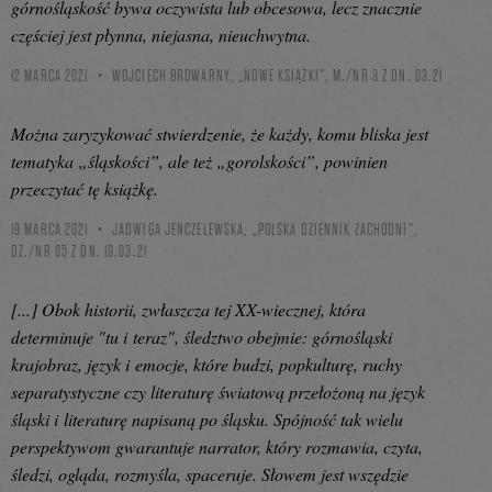
górnośląskość bywa oczywista lub obcesowa, lecz znacznie
częściej jest płynna, niejasna, nieuchwytna.
12 MARCA 2021
WOJCIECH BROWARNY, „NOWE KSIĄŻKI”, M./NR 3 Z DN. 03.21
Można zaryzykować stwierdzenie, że każdy, komu bliska jest
tematyka „śląskości”, ale też „gorolskości”, powinien
przeczytać tę książkę.
19 MARCA 2021
JADWIGA JENCZELEWSKA, „POLSKA DZIENNIK ZACHODNI”,
DZ./NR 65 Z DN. 19.03.21
[...] Obok historii, zwłaszcza tej XX-wiecznej, która
determinuje "tu i teraz", śledztwo obejmie: górnośląski
krajobraz, język i emocje, które budzi, popkulturę, ruchy
separatystyczne czy literaturę światową przełożoną na język
śląski i literaturę napisaną po śląsku. Spójność tak wielu
perspektywom gwarantuje narrator, który rozmawia, czyta,
śledzi, ogląda, rozmyśla, spaceruje. Słowem jest wszędzie