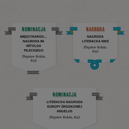
NOMINACJA
NAGRODA
MIĘDZYNARODOWA
NAGRODA
NAGRODA IM.
LITERACKA NIKE
WITOLDA
Zbigniew Rokita
,
PILECKIEGO
Kajś
Zbigniew Rokita
,
Kajś
NOMINACJA
LITERACKA NAGRODA
EUROPY ŚRODKOWEJ
ANGELUS
Zbigniew Rokita
,
Kajś