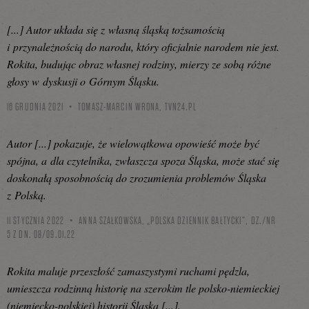
[...] Autor układa się z własną śląską tożsamością
i przynależnością do narodu, który oficjalnie narodem nie jest.
Rokita, budując obraz własnej rodziny, mierzy ze sobą różne
głosy w dyskusji o Górnym Śląsku.
16 GRUDNIA 2021
TOMASZ-MARCIN WRONA,
TVN24.PL
Autor [...] pokazuje, że wielowątkowa opowieść może być
spójna, a dla czytelnika, zwłaszcza spoza Śląska, może stać się
doskonałą sposobnością do zrozumienia problemów Śląska
z Polską.
11 STYCZNIA 2022
ANNA SZAŁKOWSKA, „POLSKA DZIENNIK BAŁTYCKI”, DZ./NR
5 Z DN. 08/09.01.22
Rokita maluje przeszłość zamaszystymi ruchami pędzla,
umieszcza rodzinną historię na szerokim tle polsko-niemieckiej
(niemiecko-polskiej) historii Śląska [...].