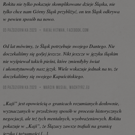
Rokita nie tylko pokazuje skomplikowane dzieje Śląska, nie
tylko chce nam Górny Śląsk przybliżyć, on ten Śląsk odkrywa
w pewien sposób na nowo.
05 PAŹDZIERNIKA 2020
RAFAŁ HETMAN,
FACEBOOK.COM
Od lat mówimy, że Śląsk potrzebuje swojego Dantego. Nie
doczekaliśmy się go/jej jeszcze. Nikt jeszcze w języku śląskim
nie wyśpiewał takich pieśni, które zmieniłyby świat
i ukonstytuowały nasz język. Wiele wskazuje jednak na to, że
doczekaliśmy się swojego Kapuścińskiego.
06 PAŹDZIERNIKA 2020
MARCIN MUSIAŁ,
WACHTYRZ.EU
„Kajś” jest opowieścią o granicach rozumianych dosłownie,
wyznaczanych w przedziwny sposób w procesie historycznych
negocjacji, ale też tych mentalnych, wyobrażeniowych. Rokita
pokazuje w „Kajś”, że Ślązacy zawsze trafiali na granicę
języka i tożsamości [...].