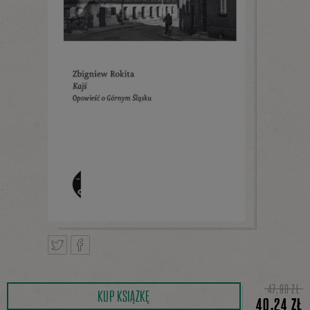
Tweetnij
Podziel
47,90 ZŁ
KUP KSIĄŻKĘ
40,24 ZŁ