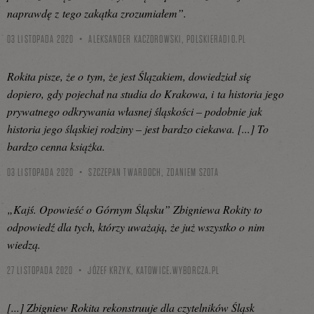
naprawdę z tego zakątka zrozumiałem”.
03 LISTOPADA 2020
ALEKSANDER KACZOROWSKI,
POLSKIERADIO.PL
Rokita pisze, że o tym, że jest Ślązakiem, dowiedział się
dopiero, gdy pojechał na studia do Krakowa, i ta historia jego
prywatnego odkrywania własnej śląskości – podobnie jak
historia jego śląskiej rodziny – jest bardzo ciekawa. [...] To
bardzo cenna książka.
03 LISTOPADA 2020
SZCZEPAN TWARDOCH,
ZDANIEM SZOTA
„Kajś. Opowieść o Górnym Śląsku” Zbigniewa Rokity to
odpowiedź dla tych, którzy uważają, że już wszystko o nim
wiedzą.
27 LISTOPADA 2020
JÓZEF KRZYK,
KATOWICE.WYBORCZA.PL
[...] Zbigniew Rokita rekonstruuje dla czytelników Śląsk