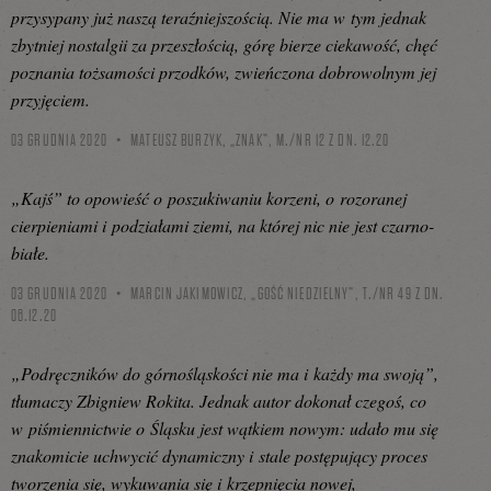
przysypany już naszą teraźniejszością. Nie ma w tym jednak
zbytniej nostalgii za przeszłością, górę bierze ciekawość, chęć
poznania tożsamości przodków, zwieńczona dobrowolnym jej
przyjęciem.
03 GRUDNIA 2020
MATEUSZ BURZYK, „ZNAK”, M./NR 12 Z DN. 12.20
„Kajś” to opowieść o poszukiwaniu korzeni, o rozoranej
cierpieniami i podziałami ziemi, na której nic nie jest czarno-
białe.
03 GRUDNIA 2020
MARCIN JAKIMOWICZ, „GOŚĆ NIEDZIELNY”, T./NR 49 Z DN.
06.12.20
„Podręczników do górnośląskości nie ma i każdy ma swoją”,
tłumaczy Zbigniew Rokita. Jednak autor dokonał czegoś, co
w piśmiennictwie o Śląsku jest wątkiem nowym: udało mu się
znakomicie uchwycić dynamiczny i stale postępujący proces
tworzenia się, wykuwania się i krzepnięcia nowej,