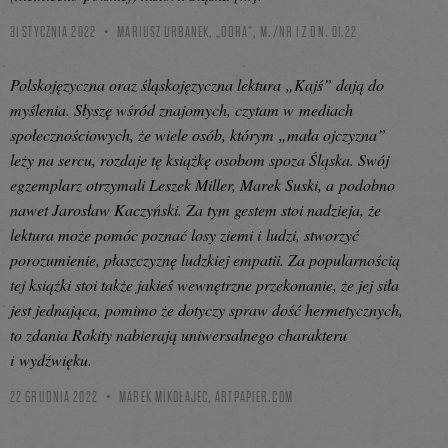
31 STYCZNIA 2022
MARIUSZ URBANEK, „ODRA”, M./NR 1 Z DN. 01.22
Polskojęzyczna oraz śląskojęzyczna lektura „Kajś” dają do
myślenia. Słyszę wśród znajomych, czytam w mediach
społecznościowych, że wiele osób, którym „mała ojczyzna”
leży na sercu, rozdaje tę książkę osobom spoza Śląska. Swój
egzemplarz otrzymali Leszek Miller, Marek Suski, a podobno
nawet Jarosław Kaczyński. Za tym gestem stoi nadzieja, że
lektura może pomóc poznać losy ziemi i ludzi, stworzyć
porozumienie, płaszczyznę ludzkiej empatii. Za popularnością
tej książki stoi także jakieś wewnętrzne przekonanie, że jej siła
jest jednająca, pomimo że dotyczy spraw dość hermetycznych,
to zdania Rokity nabierają uniwersalnego charakteru
i wydźwięku.
22 GRUDNIA 2022
MAREK MIKOŁAJEC,
ARTPAPIER.COM