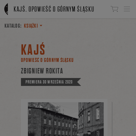
Linki do przejścia
KAJŚ. OPOWIEŚĆ O GÓRNYM ŚLĄSKU
KATALOG:
KSIĄŻKI
KAJŚ
OPOWIEŚĆ O GÓRNYM ŚLĄSKU
ZBIGNIEW ROKITA
PREMIERA
30 WRZEŚNIA 2020