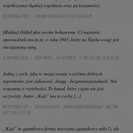
współczesnej śląskiej wspólnoty oraz jej tożsamości.
03 GRUDNIA 2020
JOANNA KAPICA-CURZYTEK,
ESENSJA.PL
[Rokita] Oddał głos swoim bohaterom. Ci najstarsi
opowiedzieli mu m.in. o roku 1945, który na Śląsku wciąż jest
niezagojoną raną.
14 GRUDNIA 2020
JÓZEF KRZYK, „ALE HISTORIA”, T./NR 49 Z DN. 12/13.12.20
Jedną z cech, jaka w mojej ocenie wyróżnia dobrych
reporterów, jest ciekawość, drugą - bezpretensjonalność. Nie
wspomnę o rzetelności. To banał, który często nie jest
oczywisty. Autor „Kajś” ma te cechy [...].
04 STYCZNIA 2021
URSZULA PIECZEK, „NOWA EUROPA WSCHODNIA”, DM./NR
11/12 Z DN. 11/12.20
„Kajś” to gatunkowo forma mieszana (gatunkowy miks?), ale