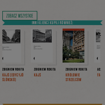
ZOBACZ WSZYSTKIE
INNI KLIENCI KUPILI RÓWNIEŻ:
ZBIGNIEW ROKITA
ZBIGNIEW ROKITA
ZBIGNIEW ROKITA
ADAM 
KAJŚ [EDYCYJŎ
KAJŚ
KRÓLOWIE
FARO
ŚLŌNSKŎ]
STRZELCÓW