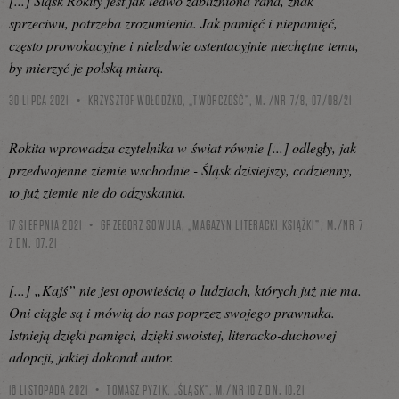
[...] Śląsk Rokity jest jak ledwo zabliźniona rana, znak
sprzeciwu, potrzeba zrozumienia. Jak pamięć i niepamięć,
często prowokacyjne i nieledwie ostentacyjnie niechętne temu,
by mierzyć je polską miarą.
30 LIPCA 2021
KRZYSZTOF WOŁODŹKO, „TWÓRCZOŚĆ”, M. /NR 7/8, 07/08/21
Rokita wprowadza czytelnika w świat równie [...] odległy, jak
przedwojenne ziemie wschodnie - Śląsk dzisiejszy, codzienny,
to już ziemie nie do odzyskania.
17 SIERPNIA 2021
GRZEGORZ SOWULA, „MAGAZYN LITERACKI KSIĄŻKI”, M./NR 7
Z DN. 07.21
[...] „Kajś” nie jest opowieścią o ludziach, których już nie ma.
Oni ciągle są i mówią do nas poprzez swojego prawnuka.
Istnieją dzięki pamięci, dzięki swoistej, literacko-duchowej
adopcji, jakiej dokonał autor.
16 LISTOPADA 2021
TOMASZ PYZIK, „ŚLĄSK”, M./NR 10 Z DN. 10.21