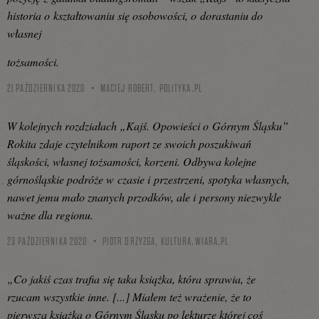
historia o kształtowaniu się osobowości, o dorastaniu do
własnej
tożsamości.
21 PAŹDZIERNIKA 2020
MACIEJ ROBERT,
POLITYKA.PL
W kolejnych rozdziałach „Kajś. Opowieści o Górnym Śląsku”
Rokita zdaje czytelnikom raport ze swoich poszukiwań
śląskości, własnej tożsamości, korzeni. Odbywa kolejne
górnośląskie podróże w czasie i przestrzeni, spotyka własnych,
nawet jemu mało znanych przodków, ale i persony niezwykle
ważne dla regionu.
23 PAŹDZIERNIKA 2020
PIOTR DRZYZGA,
KULTURA.WIARA.PL
„Co jakiś czas trafia się taka książka, która sprawia, że
rzucam wszystkie inne. [...] Miałem też wrażenie, że to
pierwsza książka o Górnym Śląsku po lekturze której coś