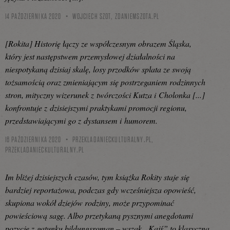
14 PAŹDZIERNIKA 2020
WOJCIECH SZOT,
ZDANIEMSZOTA.PL
[Rokita] Historię łączy ze współczesnym obrazem Śląska,
który jest następstwem przemysłowej działalności na
niespotykaną dzisiaj skalę, losy przodków splata ze swoją
tożsamością oraz zmieniającym się postrzeganiem rodzinnych
stron, mityczny wizerunek z twórczości Kutza i Cholonka [...]
konfrontuje z dzisiejszymi praktykami promocji regionu,
przedstawiającymi go z dystansem i humorem.
16 PAŹDZIERNIKA 2020
PRZEKLADANIECKULTURALNY.PL,
PRZEKLADANIECKULTURALNY.PL
Im bliżej dzisiejszych czasów, tym książka Rokity staje się
bardziej reportażowa, podczas gdy wcześniejsza opowieść,
skupiona wokół dziejów rodziny, może przypominać
powieściową sagę. Albo przetykaną pysznymi anegdotami
pozycję z gatunku bildungsroman – wszak „Kajś” to klasyczna