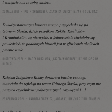
i wszędzie nas ze sobą zabiera.
20 MAJA 2021
PIOTR SKOWRONEK, „ŚLĄSK KATOWICE”, M./NR 4 Z DN. 04.21
Dwudziestowieczna historia mocno przejechała się po
Górnym Śląsku, dzieje przodków Rokity, Kieslichów
i Krauthakelów są niezwykłe, a jednocześnie chciałoby się
powiedzieć, że podobnych historii jest w gliwickich okolicach
pewnie wiele.
10 CZERWCA 2021
MAREK RADZIWON, „GAZETA WYBORCZA”, DZ./NR 132 Z DN.
10.06.21
Książka Zbigniewa Rokity dostarcza bardzo cennego
materiału do refleksji na temat Górnego Śląska, przy czym nie
narzuca czytelnikowi jednoznacznych rozwiązań [...].
29 CZERWCA 2021
ANDRZEJ PISOWICZ, „ARCANA”, DM./NR 3 Z DN. 05/06.21