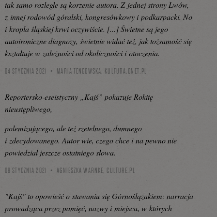
tak samo rozległe są korzenie autora. Z jednej strony Lwów,
z innej rodowód góralski, kongresówkowy i podkarpacki. No
i kropla śląskiej krwi oczywiście. [...] Świetne są jego
autoironiczne diagnozy, świetnie widać też, jak tożsamość się
kształtuje w zależności od okoliczności i otoczenia.
04 STYCZNIA 2021
MARIA TENGOWSKA,
KULTURA.ONET.PL
Reportersko-eseistyczny „Kajś” pokazuje Rokitę
nieustępliwego,
polemizującego, ale też rzetelnego, dumnego
i zdecydowanego. Autor wie, czego chce i na pewno nie
powiedział jeszcze ostatniego słowa.
08 STYCZNIA 2021
AGNIESZKA WARNKE,
CULTURE.PL
"Kajś" to opowieść o stawaniu się Górnoślązakiem: narracja
prowadząca przez pamięć, nazwy i miejsca, w których