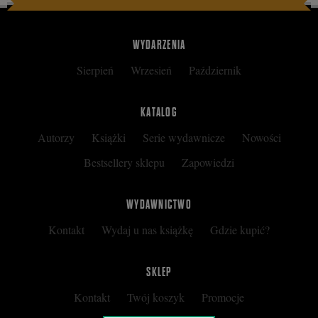
WYDARZENIA
Sierpień
Wrzesień
Październik
KATALOG
Autorzy
Książki
Serie wydawnicze
Nowości
Bestsellery sklepu
Zapowiedzi
WYDAWNICTWO
Kontakt
Wydaj u nas książkę
Gdzie kupić?
SKLEP
Kontakt
Twój koszyk
Promocje